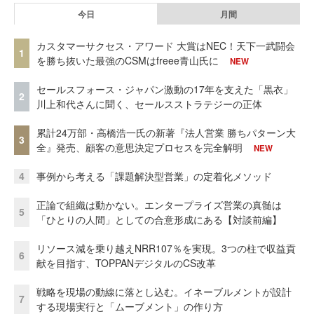
今日
月間
カスタマーサクセス・アワード 大賞はNEC！天下一武闘会
1
を勝ち抜いた最強のCSMはfreee青山氏に
NEW
セールスフォース・ジャパン激動の17年を支えた「黒衣」
2
川上和代さんに聞く、セールスストラテジーの正体
累計24万部・高橋浩一氏の新著『法人営業 勝ちパターン大
3
全』発売、顧客の意思決定プロセスを完全解明
NEW
4
事例から考える「課題解決型営業」の定着化メソッド
正論で組織は動かない。エンタープライズ営業の真髄は
5
「ひとりの人間」としての合意形成にある【対談前編】
リソース減を乗り越えNRR107％を実現。3つの柱で収益貢
6
献を目指す、TOPPANデジタルのCS改革
戦略を現場の動線に落とし込む。イネーブルメントが設計
7
する現場実行と「ムーブメント」の作り方