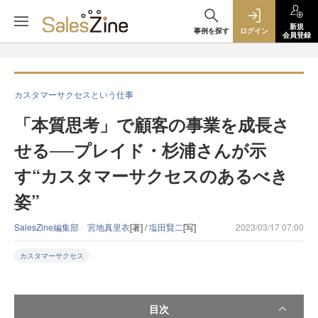
新規
事例を探す
ログイン
会員登録
カスタマーサクセスという仕事
「本質思考」で顧客の事業を成長さ
せる──プレイド・杉浦さんが示
す“カスタマーサクセスのあるべき
姿”
SalesZine編集部 宮地真里衣
[著] /
塩田賢二
[写]
2023/03/17 07:00
カスタマーサクセス
目次