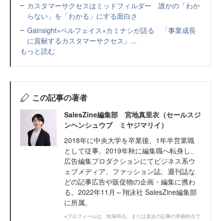
カスタマーサクセスはミッドフィルダー 誰かの「わか
らない」を「わかる」にする面白さ
Gainsight×ベルフェイス×カミナシが語る 「事業成長
に貢献するカスタマーサクセス」...
もっと読む
この記事の著者
SalesZine編集部 宮地真里衣（セールスジ
ンヘンシュウブ ミヤジマリイ）
2018年に中央大学を卒業後、1年半営業職
として従事。2019年秋に編集職へ転身し、
広告編集プロダクションにてビジネス系ウ
ェブメディア、ファッション誌、週刊誌な
どの記事広告や販促物の企画・編集に携わ
る。2022年11月～翔泳社 SalesZine編集部
に所属。
※プロフィールは、執筆時点、または直近の記事の寄稿時点で