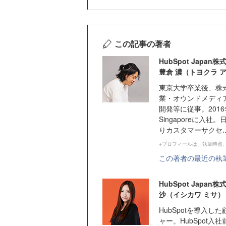
この記事の著者
HubSpot Jap
豊倉 濃（トヨクラ 
東京大学卒業後、株
業・オウンドメディ
開発等に従事。2016
Singaporeに入社
りカスタマーサクセ..
※プロフィールは、執筆時点
この著者の最近の執
HubSpot Jap
沙（イシカワ ミサ）
HubSpotを導入
ャー。HubSpot