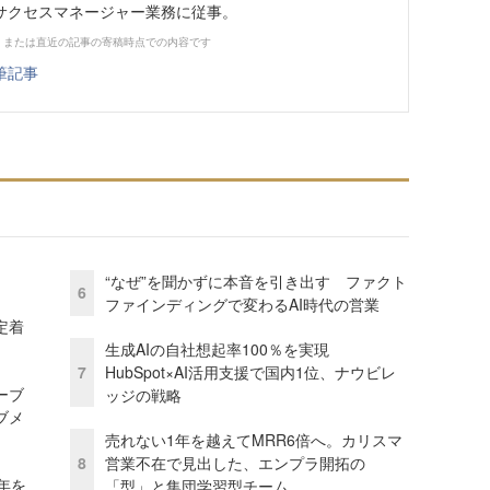
サクセスマネージャー業務に従事。
、または直近の記事の寄稿時点での内容です
筆記事
“なぜ”を聞かずに本音を引き出す ファクト
6
ファインディングで変わるAI時代の営業
定着
生成AIの自社想起率100％を実現
7
HubSpot×AI活用支援で国内1位、ナウビレ
ーブ
ッジの戦略
ブメ
売れない1年を越えてMRR6倍へ。カリスマ
8
営業不在で見出した、エンプラ開拓の
年を
「型」と集団学習型チーム