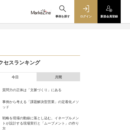
事例を探す
ログイン
新規
会員登録
クセスランキング
今日
月間
質問力の正体は「文脈づくり」にある
事例から考える「課題解決型営業」の定着化メソ
ッド
戦略を現場の動線に落とし込む。イネーブルメン
トが設計する現場実行と「ムーブメント」の作り
方