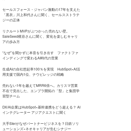
セールスフォース・ジャパン激動の17年を支えた
「黒衣」川上和代さんに聞く、セールスストラテ
ジーの正体
リクルートMVPがぶつかった売れない壁。
SaleSeed梶谷さんに聞く、変化を楽しむキャリ
アの歩み方
“なぜ”を聞かずに本音を引き出す ファクトファ
インディングで変わるAI時代の営業
生成AIの自社想起率100％を実現 HubSpot×AI活
用支援で国内1位、ナウビレッジの戦略
売れない1年を越えてMRR6倍へ。カリスマ営業
不在で見出した、エンプラ開拓の「型」と集団学
習型チーム
DX/AI企業はHubSpot×基幹連携をどう超える？ AI
インテグレーター アジアクエストに聞く
大手SIerがなぜパートナービジネスを？日鉄ソリ
ューションズ×ネオキャリアが生むシナジー