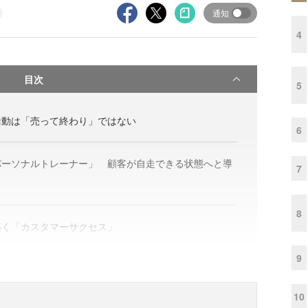
通知
4
目次
5
活動は「売って終わり」ではない
6
パーソナルトレーナー」 顧客が自走できる状態へと導
7
8
築く「カスタマーサクセス」
9
10