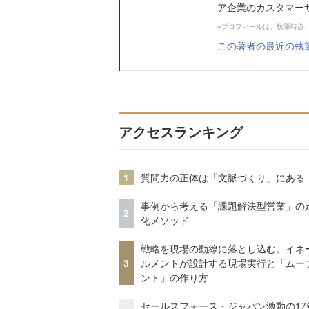
ア企業のカスタマー
※プロフィールは、執筆時点
この著者の最近の執
アクセスランキング
1
質問力の正体は「文脈づくり」にある
事例から考える「課題解決型営業」の
2
化メソッド
戦略を現場の動線に落とし込む。イネ
3
ルメントが設計する現場実行と「ムー
ント」の作り方
セールスフォース・ジャパン激動の17