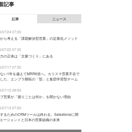
着記事
記事
ニュース
/07/24 07:00
から考える「課題解決型営業」の定着化メソッド
/07/22 07:30
力の正体は「文脈づくり」にある
/07/17 07:30
ない1年を越えてMRR6倍へ。カリスマ営業不在で
した、エンプラ開拓の「型」と集団学習型チーム
/07/15 09:00
プ営業が「困りごとは何か」を聞かない理由
/07/13 07:00
するためのCRMツールは終わる。Salesforceに聞
Iエージェントと日本の営業組織の未来