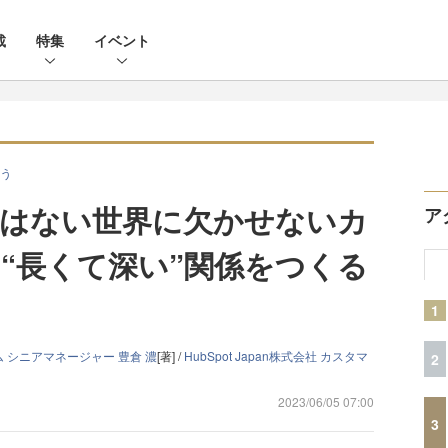
載
特集
イベント
う
はない世界に欠かせないカ
ア
“長くて深い”関係をつくる
1
ーム シニアマネージャー 豊倉 濃
[著] /
HubSpot Japan株式会社 カスタマ
2
2023/06/05 07:00
3