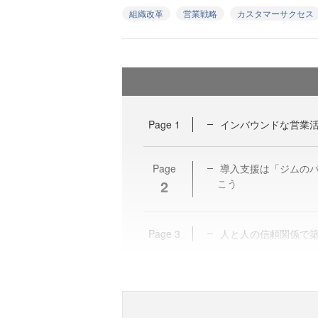
組織改革
営業戦略
カスタマーサクセス
Page
1
インバウンドな営業
Page
導入支援は「ジムの
2
こう
Page
3
人と人の信頼関係で