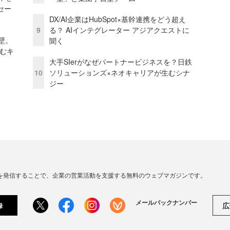
セー
DX/AI企業はHubSpot×基幹連携をどう超え
9
る？ AIインテグレーター アジアクエストに
壁。
聞く
しむキ
大手SIerがなぜパートナービジネスを？日鉄
10
ソリューションズ×ネオキャリアが生むシナ
ジー
連の情報を発信することで、企業の営業活動を支援する無料のウェブマガジンです。
メールバックナンバー
広
録