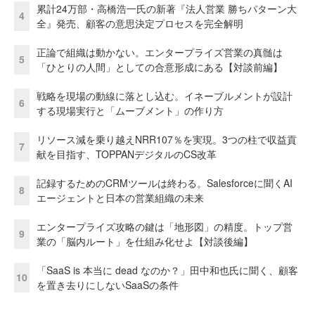
累計24万部・高橋浩一氏の新著『法人営業 勝ちパターン大
4
全』発売、顧客の意思決定プロセスを完全解明
正論で組織は動かない。エンタープライズ営業の真髄は
5
「ひとりの人間」としての合意形成にある【対談前編】
戦略を現場の動線に落とし込む。イネーブルメントが設計
6
する現場実行と「ムーブメント」の作り方
リソース減を乗り越えNRR107％を実現。3つの柱で収益貢
7
献を目指す、TOPPANデジタルのCS改革
記録するためのCRMツールは終わる。Salesforceに聞くAI
8
エージェントと日本の営業組織の未来
エンタープライズ攻略の鍵は「地形図」の精度。トップ営
9
業の「脳内ルート」を仕組み化せよ【対談後編】
「SaaS is 本当に dead なのか？」田中和也氏に聞く、顧客
10
を置き去りにしないSaaSの条件