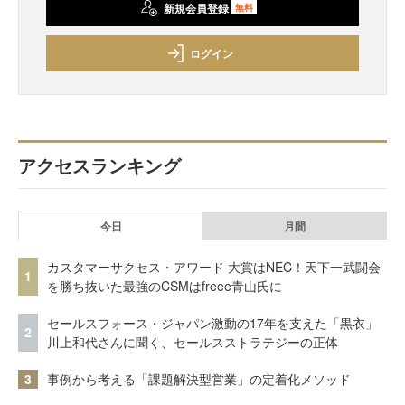
新規会員登録
無料
ログイン
アクセスランキング
今日
月間
カスタマーサクセス・アワード 大賞はNEC！天下一武闘会
1
を勝ち抜いた最強のCSMはfreee青山氏に
セールスフォース・ジャパン激動の17年を支えた「黒衣」
2
川上和代さんに聞く、セールスストラテジーの正体
3
事例から考える「課題解決型営業」の定着化メソッド