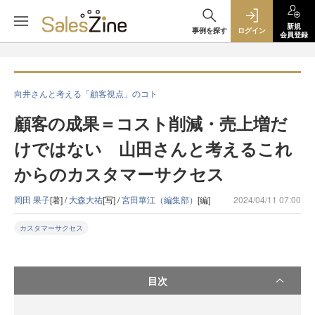
新規
事例を探す
ログイン
会員登録
向井さんと考える「顧客視点」のコト
顧客の成果＝コスト削減・売上増だ
けではない 山田さんと考えるこれ
からのカスタマーサクセス
岡田 果子
[著] /
大森大祐
[写] /
宮田華江（編集部）
[編]
2024/04/11 07:00
カスタマーサクセス
目次