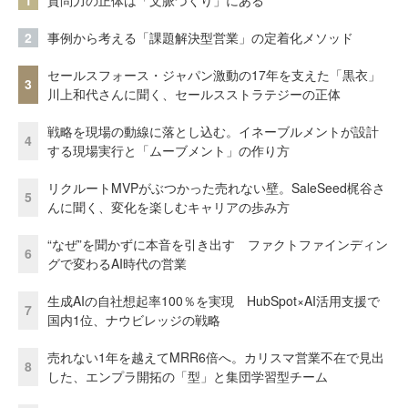
2
事例から考える「課題解決型営業」の定着化メソッド
セールスフォース・ジャパン激動の17年を支えた「黒衣」
3
川上和代さんに聞く、セールスストラテジーの正体
戦略を現場の動線に落とし込む。イネーブルメントが設計
4
する現場実行と「ムーブメント」の作り方
リクルートMVPがぶつかった売れない壁。SaleSeed梶谷さ
5
んに聞く、変化を楽しむキャリアの歩み方
“なぜ”を聞かずに本音を引き出す ファクトファインディン
6
グで変わるAI時代の営業
生成AIの自社想起率100％を実現 HubSpot×AI活用支援で
7
国内1位、ナウビレッジの戦略
売れない1年を越えてMRR6倍へ。カリスマ営業不在で見出
8
した、エンプラ開拓の「型」と集団学習型チーム