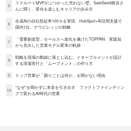
リクルートMVPがぶつかった売れない壁。SaleSeed梶谷さ
5
んに聞く、変化を楽しむキャリアの歩み方
生成AIの自社想起率100％を実現 HubSpot×AI活用支援で
6
国内1位、ナウビレッジの戦略
「需要創造型」セールスへ進化を遂げたTOPPAN 実践知
7
から見出した営業モデル変革の軌跡
戦略を現場の動線に落とし込む。イネーブルメントが設計
8
する現場実行と「ムーブメント」の作り方
9
トップ営業が「困りごとは何か」を聞かない理由
“なぜ”を聞かずに本音を引き出す ファクトファインディン
10
グで変わるAI時代の営業