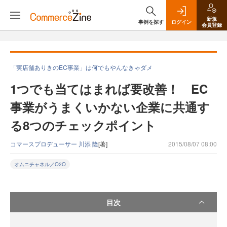
新規
事例を探す
ログイン
会員登録
「実店舗ありきのEC事業」は何でもやんなきゃダメ
1つでも当てはまれば要改善！ EC
事業がうまくいかない企業に共通す
る8つのチェックポイント
コマースプロデューサー 川添 隆
[著]
2015/08/07 08:00
オムニチャネル／O2O
目次