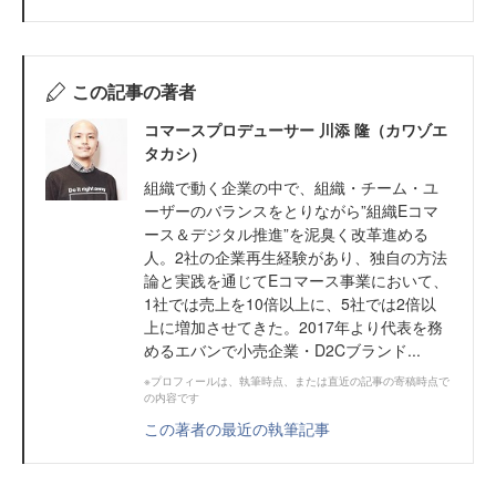
この記事の著者
コマースプロデューサー 川添 隆（カワゾエ
タカシ）
組織で動く企業の中で、組織・チーム・ユ
ーザーのバランスをとりながら”組織Eコマ
ース＆デジタル推進”を泥臭く改革進める
人。2社の企業再生経験があり、独自の方法
論と実践を通じてEコマース事業において、
1社では売上を10倍以上に、5社では2倍以
上に増加させてきた。2017年より代表を務
めるエバンで小売企業・D2Cブランド...
※プロフィールは、執筆時点、または直近の記事の寄稿時点で
の内容です
この著者の最近の執筆記事