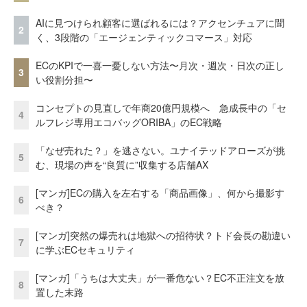
AIに見つけられ顧客に選ばれるには？アクセンチュアに聞
2
く、3段階の「エージェンティックコマース」対応
ECのKPIで一喜一憂しない方法〜月次・週次・日次の正し
3
い役割分担〜
コンセプトの見直しで年商20億円規模へ 急成長中の「セ
4
ルフレジ専用エコバッグORIBA」のEC戦略
「なぜ売れた？」を逃さない。ユナイテッドアローズが挑
5
む、現場の声を“良質に”収集する店舗AX
[マンガ]ECの購入を左右する「商品画像」、何から撮影す
6
べき？
[マンガ]突然の爆売れは地獄への招待状？トド会長の勘違い
7
に学ぶECセキュリティ
[マンガ]「うちは大丈夫」が一番危ない？EC不正注文を放
8
置した末路