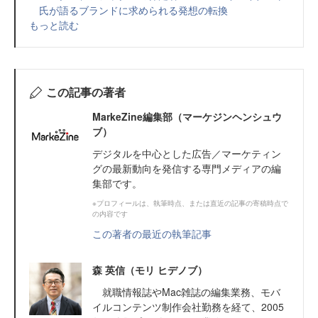
氏が語るブランドに求められる発想の転換
もっと読む
この記事の著者
MarkeZine編集部（マーケジンヘンシュウ
ブ）
デジタルを中心とした広告／マーケティン
グの最新動向を発信する専門メディアの編
集部です。
※プロフィールは、執筆時点、または直近の記事の寄稿時点で
の内容です
この著者の最近の執筆記事
森 英信（モリ ヒデノブ）
就職情報誌やMac雑誌の編集業務、モバ
イルコンテンツ制作会社勤務を経て、2005