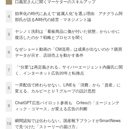
口義宏さんに聞くマーケターのスキルアップ
効率化の時代にあえて“超属人化”を選ぶ理由 アナグラム阿
4
部氏が語るAI時代の経営・マネジメント論
ヤシノミ洗剤は「看板商品に傷が付いた状態」からいかに
5
復活したのか？戦略とプロセスを聞く
なぜショート動画の「CM流用」は成果が出ないのか？購買
6
データが示す、店頭売上を動かす条件
「“分業”は再定義される」サイバーエージェント内藤氏に聞
7
く、インターネット広告20年と転換点
一斉配信で終わらせない。LINEを「消費」から「資産」に
8
変える、カルビーとＵＴグループの設計思想
ChatGPT広告パイロット参画も Criteoの「エージェンテ
9
ィック・コマース」が変える広告の判断
瞬間認知では伝わらない。国産靴下ブランドがSmartNews
10
で見つけた「ストーリーの届け方」