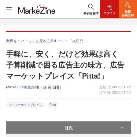
新規
事例を探す
ログイン
会員登録
業界キーパーソンと探る注目キーワード大研究
手軽に、安く、だけど効果は高く
予算削減で困る広告主の味方、広告
マーケットプレイス「Pitta!」
MarkeZine編集部
[著] /
森 英信
[著]
更新日: 2009/01/22
公開日: 2009/01/22
アドマーケットプレイス
Pitta
目次