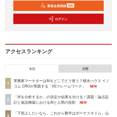
新規会員登録
無料
ログイン
アクセスランキング
今日
月間
実務家マーケターはAIをどこでどう使う？積水ハウス イノ
1
コム CROが実践する「5Sフレームワーク」
NEW
「何を分析するか」の決定が結果を分ける！課題・論点設
2
計と仮説構築におけるAIと人間の役割
NEW
「下剋上したいなら、これから数年はボーナスタイム」山
3