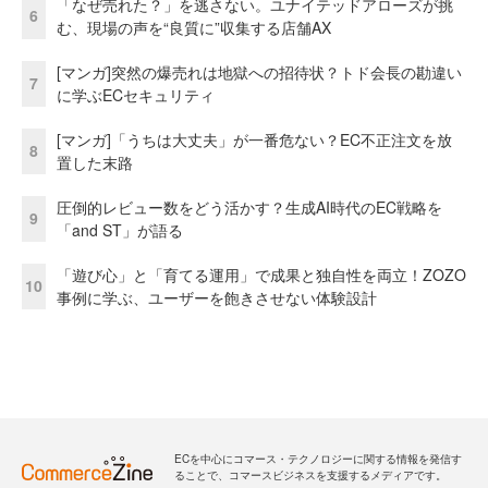
「なぜ売れた？」を逃さない。ユナイテッドアローズが挑
6
む、現場の声を“良質に”収集する店舗AX
[マンガ]突然の爆売れは地獄への招待状？トド会長の勘違い
7
に学ぶECセキュリティ
[マンガ]「うちは大丈夫」が一番危ない？EC不正注文を放
8
置した末路
圧倒的レビュー数をどう活かす？生成AI時代のEC戦略を
9
「and ST」が語る
「遊び心」と「育てる運用」で成果と独自性を両立！ZOZO
10
事例に学ぶ、ユーザーを飽きさせない体験設計
ECを中心にコマース・テクノロジーに関する情報を発信す
ることで、コマースビジネスを支援するメディアです。