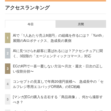
アクセスランキング
今日
月間
AIで「1人あたり売上8億円」の組織を作るには？「Yunth」
1
展開のAiロボティクス、急成長の裏側
AIに見つけられ顧客に選ばれるには？アクセンチュアに聞
2
く、3段階の「エージェンティックコマース」対応
ECのKPIで一喜一憂しない方法〜月次・週次・日次の正し
3
い役割分担〜
コンセプトの見直しで年商20億円規模へ 急成長中の「セ
4
ルフレジ専用エコバッグORIBA」のEC戦略
[マンガ]ECの購入を左右する「商品画像」、何から撮影す
5
べき？