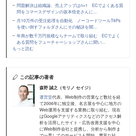
問題解決は組織論、売上アップはn=1 ECでよくある質
問をコマースデザインの坂本悟史さんに...
月10万件の受注処理を自動化 ノーコードツールTēPs
を使い倒すフォルダさんにその秘訣を聞...
年商が数千万円規模ならチームで取り組む ECでよく
ある質問をフューチャーショップさんに聞い...
もっと読む
この記事の著者
森野 誠之（モリノ セイジ）
運営堂
代表。Web制作の営業など数社を経
て2006年に独立後、名古屋を中心に地方の
Web運用を支援する業務に取り組む。現在
はGoogleアナリティクスなどのアクセス解
析を活用したサイト・広告改善支援を中心
にWeb制作会社と提携し、分析から制作ま
で一貫してのサービスも開始。豊富な社