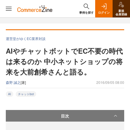
新規
事例を探す
ログイン
会員登録
運営堂がゆくEC業界対談
AIやチャットボットでEC不要の時代
は来るのか 中小ネットショップの将
来を大前創希さんと語る。
森野 誠之
[著]
2016/09/05 08:00
AI
チャットbot
目次