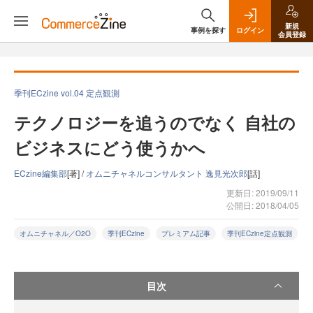
新規
事例を探す
ログイン
会員登録
季刊ECzine vol.04 定点観測
テクノロジーを追うのでなく 自社の
ビジネスにどう使うかへ
ECzine編集部
[著] /
オムニチャネルコンサルタント 逸見光次郎
[話]
更新日: 2019/09/11
公開日: 2018/04/05
オムニチャネル／O2O
季刊ECzine
プレミアム記事
季刊ECzine定点観測
目次