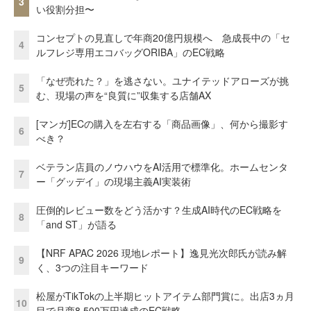
3
い役割分担〜
コンセプトの見直しで年商20億円規模へ 急成長中の「セ
4
ルフレジ専用エコバッグORIBA」のEC戦略
「なぜ売れた？」を逃さない。ユナイテッドアローズが挑
5
む、現場の声を“良質に”収集する店舗AX
[マンガ]ECの購入を左右する「商品画像」、何から撮影す
6
べき？
ベテラン店員のノウハウをAI活用で標準化。ホームセンタ
7
ー「グッデイ」の現場主義AI実装術
圧倒的レビュー数をどう活かす？生成AI時代のEC戦略を
8
「and ST」が語る
【NRF APAC 2026 現地レポート】逸見光次郎氏が読み解
9
く、3つの注目キーワード
松屋がTikTokの上半期ヒットアイテム部門賞に。出店3ヵ月
10
目で月商8,500万円達成のEC戦略