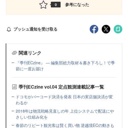
参考になった
0
プッシュ通知を受け取る
関連リンク
『季刊ECzine』 ― 編集部総力取材＆書き下ろし！で季
節に一度お届け
季刊ECzine vol.04 定点観測連載記事一覧
ドコモがバーコード決済を発表 日本の実店舗決済が変
わるか
2018年は物流戦略見直しの年 上位システムで配送にや
さしい仕組み化を
春節のリピート観光客は賢く買い物 逆越境ECの動きも