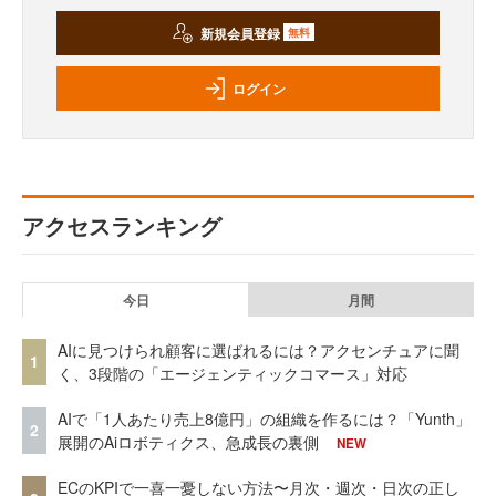
新規会員登録
無料
ログイン
アクセスランキング
今日
月間
AIに見つけられ顧客に選ばれるには？アクセンチュアに聞
1
く、3段階の「エージェンティックコマース」対応
AIで「1人あたり売上8億円」の組織を作るには？「Yunth」
2
展開のAiロボティクス、急成長の裏側
NEW
ECのKPIで一喜一憂しない方法〜月次・週次・日次の正し