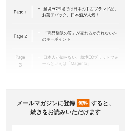
越境EC市場では日本の中古ブランド品、
Page
1
お菓子パック、日本酒が人気！
「商品翻訳の質」が売れるか売れないか
Page
2
のキーポイント
Page
日本人が知らない、越境ECプラットフォ
3
ームといえば「Magento」
メールマガジンに登録
すると、
無料
続きをお読みいただけます