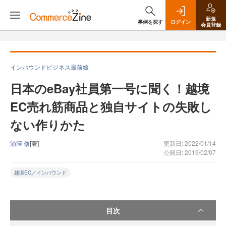
新規
事例を探す
ログイン
会員登録
インバウンドビジネス最前線
日本のeBay社員第一号に聞く！越境
EC売れ筋商品と独自サイトの失敗し
ない作りかた
浦澤 修
[著]
更新日: 2022/01/14
公開日: 2019/02/07
越境EC／インバウンド
目次