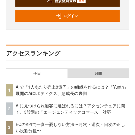
新規会員登録
無料
ログイン
アクセスランキング
今日
月間
AIで「1人あたり売上8億円」の組織を作るには？「Yunth」
1
展開のAiロボティクス、急成長の裏側
AIに見つけられ顧客に選ばれるには？アクセンチュアに聞
2
く、3段階の「エージェンティックコマース」対応
ECのKPIで一喜一憂しない方法〜月次・週次・日次の正し
3
い役割分担〜