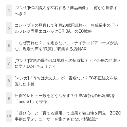
[マンガ]ECの購入を左右する「商品画像」、何から撮影す
4
べき？
コンセプトの見直しで年商20億円規模へ 急成長中の「セ
5
ルフレジ専用エコバッグORIBA」のEC戦略
「なぜ売れた？」を逃さない。ユナイテッドアローズが挑
6
む、現場の声を“良質に”収集する店舗AX
[マンガ]突然の爆売れは地獄への招待状？トド会長の勘違い
7
に学ぶECセキュリティ
[マンガ]「うちは大丈夫」が一番危ない？EC不正注文を放
8
置した末路
圧倒的レビュー数をどう活かす？生成AI時代のEC戦略を
9
「and ST」が語る
「遊び心」と「育てる運用」で成果と独自性を両立！ZOZO
10
事例に学ぶ、ユーザーを飽きさせない体験設計