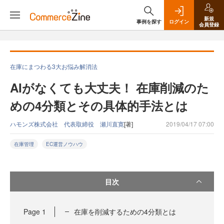
新規
事例を探す
ログイン
会員登録
在庫にまつわる3大お悩み解消法
AIがなくても大丈夫！ 在庫削減のた
めの4分類とその具体的手法とは
ハモンズ株式会社 代表取締役 瀬川直寛
[著]
2019/04/17 07:00
在庫管理
EC運営ノウハウ
目次
Page
1
在庫を削減するための4分類とは