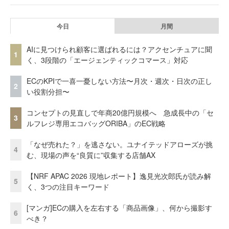
今日
月間
AIに見つけられ顧客に選ばれるには？アクセンチュアに聞
1
く、3段階の「エージェンティックコマース」対応
ECのKPIで一喜一憂しない方法〜月次・週次・日次の正し
2
い役割分担〜
コンセプトの見直しで年商20億円規模へ 急成長中の「セ
3
ルフレジ専用エコバッグORIBA」のEC戦略
「なぜ売れた？」を逃さない。ユナイテッドアローズが挑
4
む、現場の声を“良質に”収集する店舗AX
【NRF APAC 2026 現地レポート】逸見光次郎氏が読み解
5
く、3つの注目キーワード
[マンガ]ECの購入を左右する「商品画像」、何から撮影す
6
べき？