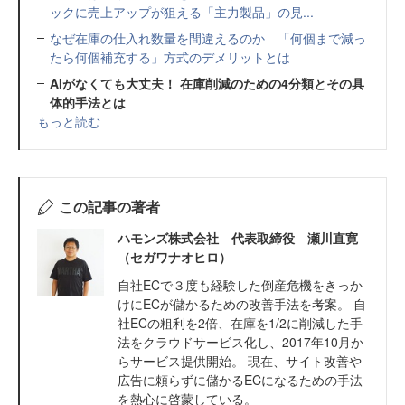
ックに売上アップが狙える「主力製品」の見...
なぜ在庫の仕入れ数量を間違えるのか 「何個まで減っ
たら何個補充する」方式のデメリットとは
AIがなくても大丈夫！ 在庫削減のための4分類とその具
体的手法とは
もっと読む
この記事の著者
ハモンズ株式会社 代表取締役 瀬川直寛
（セガワナオヒロ）
自社ECで３度も経験した倒産危機をきっか
けにECが儲かるための改善手法を考案。 自
社ECの粗利を2倍、在庫を1/2に削減した手
法をクラウドサービス化し、2017年10月か
らサービス提供開始。 現在、サイト改善や
広告に頼らずに儲かるECになるための手法
を熱心に啓蒙している。