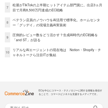
松屋がTikTokの上半期ヒットアイテム部門賞に。出店3ヵ月
7
目で月商8,500万円達成のEC戦略
ベテラン店員のノウハウをAI活用で標準化。ホームセンタ
8
ー「グッデイ」の現場主義AI実装術
圧倒的レビュー数をどう活かす？生成AI時代のEC戦略を
9
「and ST」が語る
リアルなAIエージェントの現在地は Notion・Shopify・チ
10
ャネルトークら注目ITが集結
ECを中心にコマース・テクノロジーに関する情報を発信す
ることで、コマースビジネスを支援するメディアです。