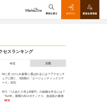
事例を探す
ログイン
新規
会員登録
クセスランキング
今日
月間
AIに見つけられ顧客に選ばれるには？アクセンチ
ュアに聞く、3段階の「エージェンティックコマ
ース」対応
AIで「1人あたり売上8億円」の組織を作るには？
「Yunth」展開のAiロボティクス、急成長の裏側
NEW