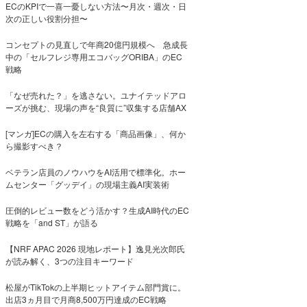
ECのKPIで一喜一憂しない方法〜月次・週次・日
次の正しい役割分担〜
コンセプトの見直しで年商20億円規模へ 急成長
中の「セルフレジ専用エコバッグORIBA」のEC
戦略
「なぜ売れた？」を逃さない。ユナイテッドアロ
ーズが挑む、現場の声を“良質に”収集する店舗AX
[マンガ]ECの購入を左右する「商品画像」、何か
ら撮影すべき？
ベテラン店員のノウハウをAI活用で標準化。ホー
ムセンター「グッデイ」の現場主義AI実装術
圧倒的レビュー数をどう活かす？生成AI時代のEC
戦略を「and ST」が語る
【NRF APAC 2026 現地レポート】逸見光次郎氏
が読み解く、3つの注目キーワード
松屋がTikTokの上半期ヒットアイテム部門賞に。
出店3ヵ月目で月商8,500万円達成のEC戦略