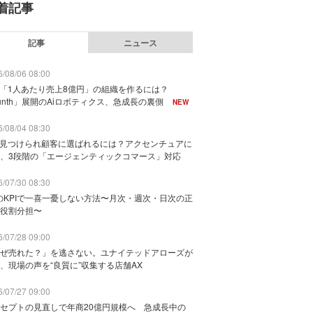
着記事
記事
ニュース
/08/06 08:00
で「1人あたり売上8億円」の組織を作るには？
unth」展開のAiロボティクス、急成長の裏側
NEW
/08/04 08:30
に見つけられ顧客に選ばれるには？アクセンチュアに
、3段階の「エージェンティックコマース」対応
/07/30 08:30
のKPIで一喜一憂しない方法〜月次・週次・日次の正
役割分担〜
/07/28 09:00
ぜ売れた？」を逃さない。ユナイテッドアローズが
、現場の声を“良質に”収集する店舗AX
/07/27 09:00
セプトの見直しで年商20億円規模へ 急成長中の