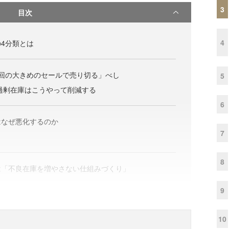
3
目次
4
4分類とは
回の大きめのセールで売り切る」べし
5
過剰在庫はこうやって削減する
6
はなぜ悪化するのか
7
8
は「不良在庫を増やさない仕組みづくり」
9
10