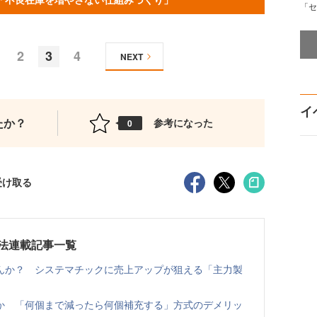
「セ
2
3
4
NEXT
イ
たか？
参考になった
0
受け取る
法連載記事一覧
んか？ システマチックに売上アップが狙える「主力製
か 「何個まで減ったら何個補充する」方式のデメリッ