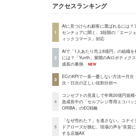
アクセスランキング
AIに見つけられ顧客に選ばれるには？
1
センチュアに聞く、3段階の「エージ
ィックコマース」対応
AIで「1人あたり売上8億円」の組織を
2
には？「Yunth」展開のAiロボティク
成長の裏側
NEW
ECのKPIで一喜一憂しない方法〜月次
3
次・日次の正しい役割分担〜
コンセプトの見直しで年商20億円規
4
急成長中の「セルフレジ専用エコバッ
ORIBA」のEC戦略
「なぜ売れた？」を逃さない。ユナイ
5
ドアローズが挑む、現場の声を“良質に
する店舗AX