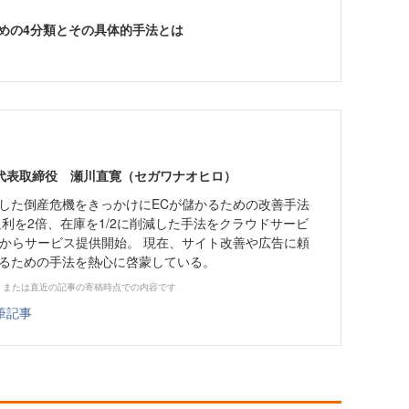
ための4分類とその具体的手法とは
代表取締役 瀬川直寛（セガワナオヒロ）
験した倒産危機をきっかけにECが儲かるための改善手法
粗利を2倍、在庫を1/2に削減した手法をクラウドサービ
0月からサービス提供開始。 現在、サイト改善や広告に頼
なるための手法を熱心に啓蒙している。
、または直近の記事の寄稿時点での内容です
筆記事