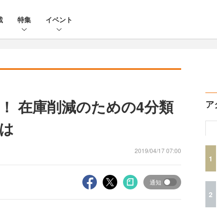
載
特集
イベント
！ 在庫削減のための4分類
ア
は
2019/04/17 07:00
1
通知
2