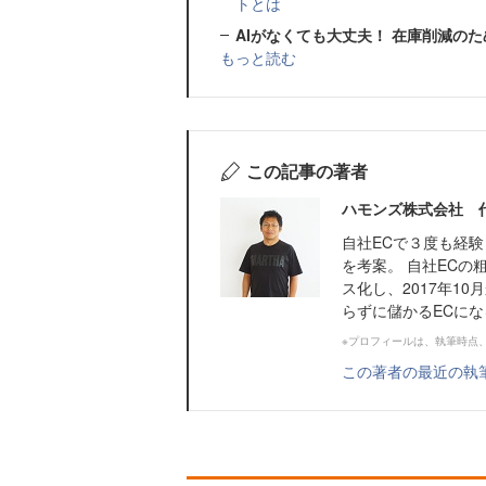
トとは
AIがなくても大丈夫！ 在庫削減の
もっと読む
この記事の著者
ハモンズ株式会社 
自社ECで３度も経
を考案。 自社ECの
ス化し、2017年1
らずに儲かるECに
※プロフィールは、執筆時点
この著者の最近の執