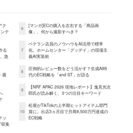
アク
[マンガ]ECの購入を左右する「商品画
6
ェンテ
像」、何から撮影すべき？
ベテラン店員のノウハウをAI活用で標準
作る
7
化。ホームセンター「グッデイ」の現場主
ス、急
義AI実装術
圧倒的レビュー数をどう活かす？生成AI時
8
・週
代のEC戦略を「and ST」が語る
【NRF APAC 2026 現地レポート】逸見光次
9
模へ
郎氏が読み解く、3つの注目キーワード
グ
松屋がTikTokの上半期ヒットアイテム部門
10
賞に。出店3ヵ月目で月商8,500万円達成の
テッ
EC戦略
”収集