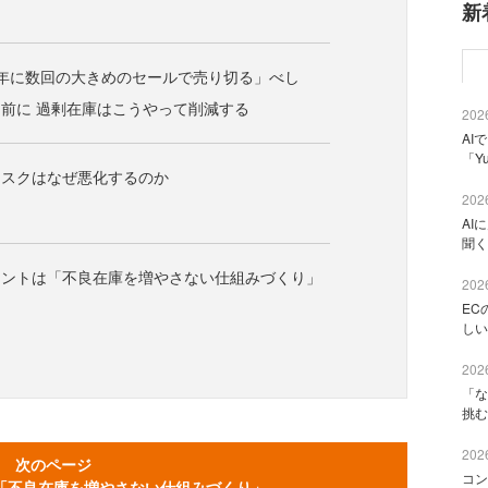
新
年に数回の大きめのセールで売り切る」べし
前に 過剰在庫はこうやって削減する
2026
AI
「Y
リスクはなぜ悪化するのか
2026
AI
聞く
イントは「不良在庫を増やさない仕組みづくり」
2026
EC
しい
2026
「な
挑む
2026
次のページ
コン
「不良在庫を増やさない仕組みづくり」