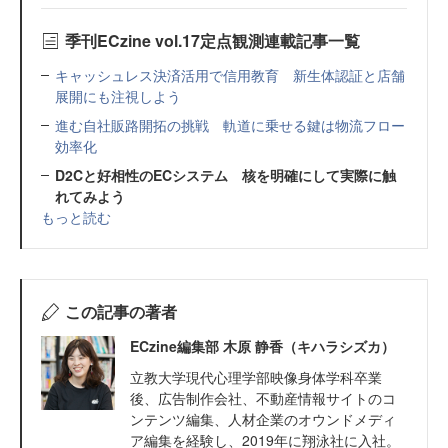
季刊ECzine vol.17定点観測連載記事一覧
キャッシュレス決済活用で信用教育 新生体認証と店舗
展開にも注視しよう
進む自社販路開拓の挑戦 軌道に乗せる鍵は物流フロー
効率化
D2Cと好相性のECシステム 核を明確にして実際に触
れてみよう
もっと読む
この記事の著者
ECzine編集部 木原 静香（キハラシズカ）
立教大学現代心理学部映像身体学科卒業
後、広告制作会社、不動産情報サイトのコ
ンテンツ編集、人材企業のオウンドメディ
ア編集を経験し、2019年に翔泳社に入社。