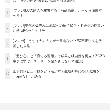
[マンガ]ECの購入を左右する「商品画像」、何から撮影す
6
べき？
[マンガ]突然の爆売れは地獄への招待状？トド会長の勘違い
7
に学ぶECセキュリティ
[マンガ]「うちは大丈夫」が一番危ない？EC不正注文を放
8
置した末路
「遊び心」と「育てる運用」で成果と独自性を両立！ZOZO
9
事例に学ぶ、ユーザーを飽きさせない体験設計
圧倒的レビュー数をどう活かす？生成AI時代のEC戦略を
10
「and ST」が語る