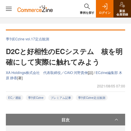
新規
事例を探す
ログイン
会員登録
季刊ECzine vol.17定点観測
D2Cと好相性のECシステム 核を明
確にして実際に触れてみよう
XA Holdings株式会社 代表取締役／CAIO 河野貴伸
[話] /
ECzine編集部 木
原 静香
[著]
2021/08/05 07:00
EC／通販
季刊ECzine
プレミアム記事
季刊ECzine定点観測
目次