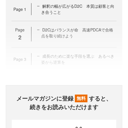
解釈の幅が広がるD2C 本質は顧客と向
Page
1
き合うこと
Page
D2Cはバランスが命 高速PDCAで合格
2
点を取り続けよう
成長のために楽な手段を選ぶ あるべき
Page
3
姿から逆算を
メールマガジンに登録
すると、
無料
続きをお読みいただけます