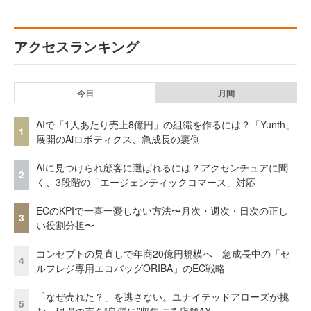
アクセスランキング
今日
月間
AIで「1人あたり売上8億円」の組織を作るには？「Yunth」
1
展開のAiロボティクス、急成長の裏側
AIに見つけられ顧客に選ばれるには？アクセンチュアに聞
2
く、3段階の「エージェンティックコマース」対応
ECのKPIで一喜一憂しない方法〜月次・週次・日次の正し
3
い役割分担〜
コンセプトの見直しで年商20億円規模へ 急成長中の「セ
4
ルフレジ専用エコバッグORIBA」のEC戦略
「なぜ売れた？」を逃さない。ユナイテッドアローズが挑
5
む、現場の声を“良質に”収集する店舗AX