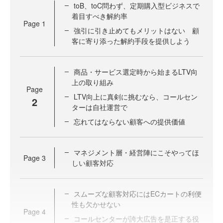
toB、toC問わず、定期購入型ビジネスで
着目すべき解約率
Page
1
強引に引き止めてもメリットはない 顧
客に寄り添った解約手段を提供しよう
商品・サービス選定時から始まるLTV向
上の取り組み
Page
LTV向上に真剣に挑むなら、コールセン
2
ターは自社運営で
忘れてはならない顧客への提供価値
マネジメント層・経営陣にこそやってほ
Page
3
しい顧客対応
スムーズな顧客対応にはECカートの利便
性も欠かせない
Page
4
コールセンターが誇大広告を是正する役