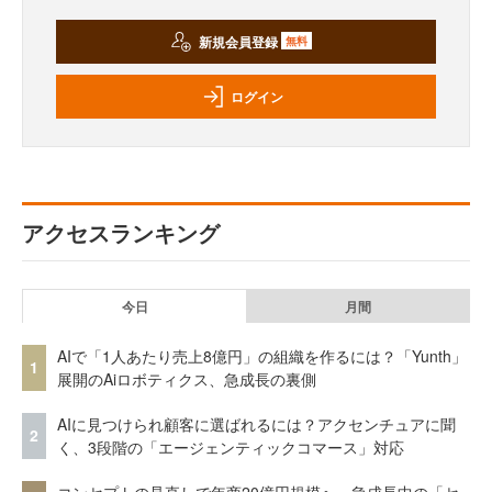
新規会員登録
無料
ログイン
アクセスランキング
今日
月間
AIで「1人あたり売上8億円」の組織を作るには？「Yunth」
1
展開のAiロボティクス、急成長の裏側
AIに見つけられ顧客に選ばれるには？アクセンチュアに聞
2
く、3段階の「エージェンティックコマース」対応
コンセプトの見直しで年商20億円規模へ 急成長中の「セ