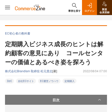
新規
事例を探す
ログイン
会員登録
EC初心者の教科書
定期購入ビジネス成長のヒントは解
約顧客の意見にあり コールセンタ
ーの価値とあるべき姿を探ろう
株式会社Brandism 取締役 松元貴志
[著]
2022/08/04 07:00
D2C
自社ECサイト
EC運営ノウハウ
定期購入
目次