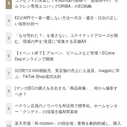
3
ルフレジ専用エコバッグORIBA」のEC戦略
ECのKPIで一喜一憂しない方法〜月次・週次・日次の正し
4
い役割分担〜
「なぜ売れた？」を逃さない。ユナイテッドアローズが挑
5
む、現場の声を“良質に”収集する店舗AX
【イベント終了】アルペン、ビームスなど登壇！ECzine
6
Dayオンラインで開催
3日間で2.000個販売、実店舗の売上にも波及。magpicに学
7
ぶ、TikTok Shop成功法則
[マンガ]ECの購入を左右する「商品画像」、何から撮影す
8
べき？
ベテラン店員のノウハウをAI活用で標準化。ホームセンタ
9
ー「グッデイ」の現場主義AI実装術
楽天市場「AI-nization」の現在地：業務を劇的削減し、購入
10