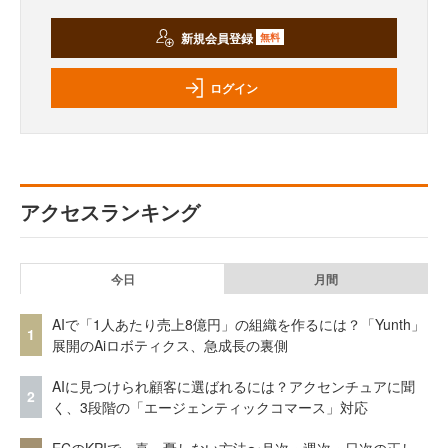
新規会員登録
無料
ログイン
アクセスランキング
今日
月間
AIで「1人あたり売上8億円」の組織を作るには？「Yunth」
1
展開のAiロボティクス、急成長の裏側
AIに見つけられ顧客に選ばれるには？アクセンチュアに聞
2
く、3段階の「エージェンティックコマース」対応
ECのKPIで一喜一憂しない方法〜月次・週次・日次の正し