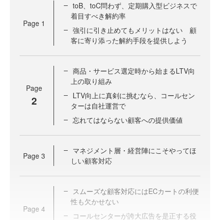
toB、toC問わず、定期購入型ビジネスで
着目すべき解約率
Page
1
強引に引き止めてもメリットはない 顧
客に寄り添った解約手段を提供しよう
商品・サービス選定時から始まるLTV向
上の取り組み
Page
LTV向上に真剣に挑むなら、コールセン
2
ターは自社運営で
忘れてはならない顧客への提供価値
マネジメント層・経営陣にこそやってほ
Page
3
しい顧客対応
スムーズな顧客対応にはECカートの利便
性も欠かせない
Page
4
コールセンターが誇大広告を是正する役