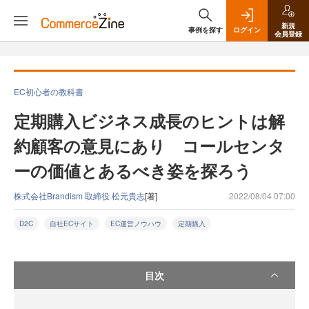
新規
事例を探す
ログイン
会員登録
EC初心者の教科書
定期購入ビジネス成長のヒントは解
約顧客の意見にあり コールセンタ
ーの価値とあるべき姿を探ろう
株式会社Brandism 取締役 松元貴志
[著]
2022/08/04 07:00
D2C
自社ECサイト
EC運営ノウハウ
定期購入
目次