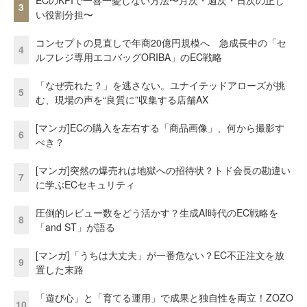
3
い役割分担〜
コンセプトの見直しで年商20億円規模へ 急成長中の「セ
4
ルフレジ専用エコバッグORIBA」のEC戦略
「なぜ売れた？」を逃さない。ユナイテッドアローズが挑
5
む、現場の声を“良質に”収集する店舗AX
[マンガ]ECの購入を左右する「商品画像」、何から撮影す
6
べき？
[マンガ]突然の爆売れは地獄への招待状？トド会長の勘違い
7
に学ぶECセキュリティ
圧倒的レビュー数をどう活かす？生成AI時代のEC戦略を
8
「and ST」が語る
[マンガ]「うちは大丈夫」が一番危ない？EC不正注文を放
9
置した末路
「遊び心」と「育てる運用」で成果と独自性を両立！ZOZO
10