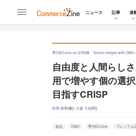
ニュース
記事
連
季刊ECzine vol.23特集「Social merges
自由度と人間らしさ
用で増やす個の選択
目指すCRISP
松岡 亜希
[著] /
大森 大祐
[写]
食品
OMO
季刊ECzine
プレミアム