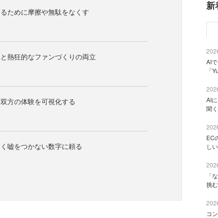
新
けるために摩擦や無駄をなくす
2026
性と熱狂的なファンづくりの両立
AI
「Y
2026
AI
フ双方の体験を可視化する
聞く
2026
EC
なく嘘をつかない数字に頼る
しい
2026
「な
挑む
2026
コン