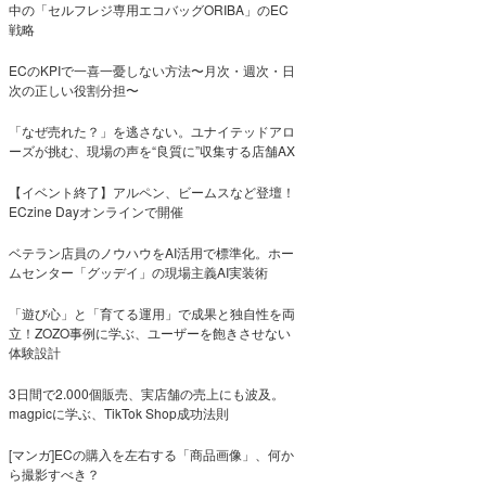
中の「セルフレジ専用エコバッグORIBA」のEC
戦略
ECのKPIで一喜一憂しない方法〜月次・週次・日
次の正しい役割分担〜
「なぜ売れた？」を逃さない。ユナイテッドアロ
ーズが挑む、現場の声を“良質に”収集する店舗AX
【イベント終了】アルペン、ビームスなど登壇！
ECzine Dayオンラインで開催
ベテラン店員のノウハウをAI活用で標準化。ホー
ムセンター「グッデイ」の現場主義AI実装術
「遊び心」と「育てる運用」で成果と独自性を両
立！ZOZO事例に学ぶ、ユーザーを飽きさせない
体験設計
3日間で2.000個販売、実店舗の売上にも波及。
magpicに学ぶ、TikTok Shop成功法則
[マンガ]ECの購入を左右する「商品画像」、何か
ら撮影すべき？