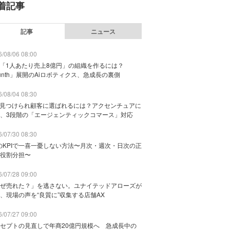
着記事
記事
ニュース
/08/06 08:00
で「1人あたり売上8億円」の組織を作るには？
unth」展開のAiロボティクス、急成長の裏側
/08/04 08:30
に見つけられ顧客に選ばれるには？アクセンチュアに
、3段階の「エージェンティックコマース」対応
/07/30 08:30
のKPIで一喜一憂しない方法〜月次・週次・日次の正
役割分担〜
/07/28 09:00
ぜ売れた？」を逃さない。ユナイテッドアローズが
、現場の声を“良質に”収集する店舗AX
/07/27 09:00
セプトの見直しで年商20億円規模へ 急成長中の