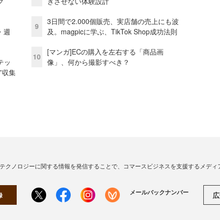
グ
きさせない体験設計
3日間で2.000個販売、実店舗の売上にも波
9
・週
及。magpicに学ぶ、TikTok Shop成功法則
[マンガ]ECの購入を左右する「商品画
10
テッ
像」、何から撮影すべき？
”収集
・テクノロジーに関する情報を発信することで、コマースビジネスを支援するメディ
メールバックナンバー
広
録