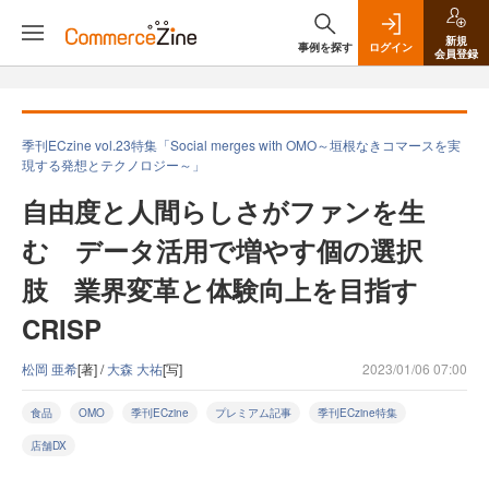
新規
事例を探す
ログイン
会員登録
季刊ECzine vol.23特集「Social merges with OMO～垣根なきコマースを実
現する発想とテクノロジー～」
自由度と人間らしさがファンを生
む データ活用で増やす個の選択
肢 業界変革と体験向上を目指す
CRISP
松岡 亜希
[著] /
大森 大祐
[写]
2023/01/06 07:00
食品
OMO
季刊ECzine
プレミアム記事
季刊ECzine特集
店舗DX