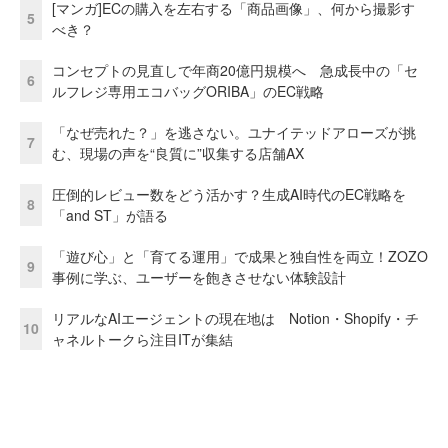
[マンガ]ECの購入を左右する「商品画像」、何から撮影す
5
べき？
コンセプトの見直しで年商20億円規模へ 急成長中の「セ
6
ルフレジ専用エコバッグORIBA」のEC戦略
「なぜ売れた？」を逃さない。ユナイテッドアローズが挑
7
む、現場の声を“良質に”収集する店舗AX
圧倒的レビュー数をどう活かす？生成AI時代のEC戦略を
8
「and ST」が語る
「遊び心」と「育てる運用」で成果と独自性を両立！ZOZO
9
事例に学ぶ、ユーザーを飽きさせない体験設計
リアルなAIエージェントの現在地は Notion・Shopify・チ
10
ャネルトークら注目ITが集結