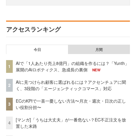
アクセスランキング
今日
月間
AIで「1人あたり売上8億円」の組織を作るには？「Yunth」
1
展開のAiロボティクス、急成長の裏側
NEW
AIに見つけられ顧客に選ばれるには？アクセンチュアに聞
2
く、3段階の「エージェンティックコマース」対応
ECのKPIで一喜一憂しない方法〜月次・週次・日次の正し
3
い役割分担〜
[マンガ]「うちは大丈夫」が一番危ない？EC不正注文を放
4
置した末路