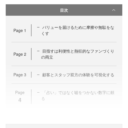
目次
バリューを届けるために摩擦や無駄をな
Page
1
くす
目指すは利便性と熱狂的なファンづくり
Page
2
の両立
Page
3
顧客とスタッフ双方の体験を可視化する
Page
「占い」ではなく嘘をつかない数字に頼
4
る