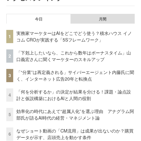
今日
月間
実務家マーケターはAIをどこでどう使う？積水ハウス イノ
1
コム CROが実践する「5Sフレームワーク」
「下剋上したいなら、これから数年はボーナスタイム」山
2
口義宏さんに聞くマーケターのスキルアップ
「“分業”は再定義される」サイバーエージェント内藤氏に聞
3
く、インターネット広告20年と転換点
「何を分析するか」の決定が結果を分ける！課題・論点設
4
計と仮説構築におけるAIと人間の役割
効率化の時代にあえて“超属人化”を選ぶ理由 アナグラム阿
5
部氏が語るAI時代の経営・マネジメント論
なぜショート動画の「CM流用」は成果が出ないのか？購買
6
データが示す、店頭売上を動かす条件