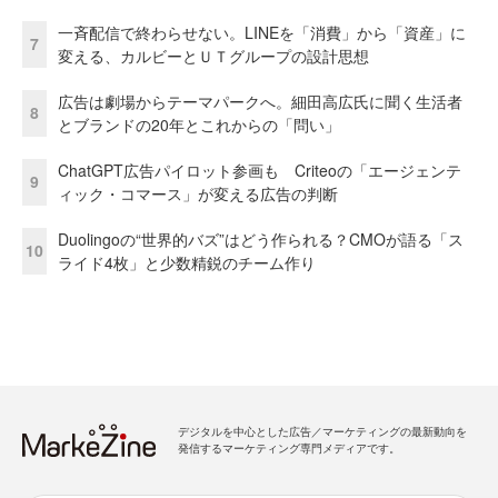
一斉配信で終わらせない。LINEを「消費」から「資産」に
7
変える、カルビーとＵＴグループの設計思想
広告は劇場からテーマパークへ。細田高広氏に聞く生活者
8
とブランドの20年とこれからの「問い」
ChatGPT広告パイロット参画も Criteoの「エージェンテ
9
ィック・コマース」が変える広告の判断
Duolingoの“世界的バズ”はどう作られる？CMOが語る「ス
10
ライド4枚」と少数精鋭のチーム作り
デジタルを中心とした広告／マーケティングの最新動向を
発信するマーケティング専門メディアです。