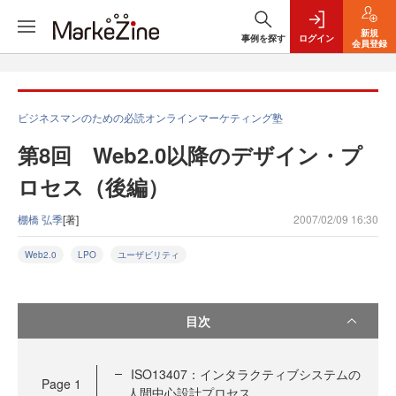
新規
事例を探す
ログイン
会員登録
ビジネスマンのための必読オンラインマーケティング塾
第8回 Web2.0以降のデザイン・プ
ロセス（後編）
棚橋 弘季
[著]
2007/02/09 16:30
Web2.0
LPO
ユーザビリティ
目次
ISO13407：インタラクティブシステムの
Page
1
人間中心設計プロセス