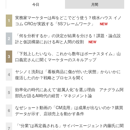
今日
月間
実務家マーケターはAIをどこでどう使う？積水ハウス イノ
1
コム CROが実践する「5Sフレームワーク」
NEW
「何を分析するか」の決定が結果を分ける！課題・論点設
2
計と仮説構築におけるAIと人間の役割
NEW
「下剋上したいなら、これから数年はボーナスタイム」山
3
口義宏さんに聞くマーケターのスキルアップ
ヤシノミ洗剤は「看板商品に傷が付いた状態」からいかに
4
復活したのか？戦略とプロセスを聞く
効率化の時代にあえて“超属人化”を選ぶ理由 アナグラム阿
5
部氏が語るAI時代の経営・マネジメント論
なぜショート動画の「CM流用」は成果が出ないのか？購買
6
データが示す、店頭売上を動かす条件
「“分業”は再定義される」サイバーエージェント内藤氏に聞
7