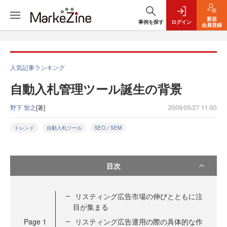
新規
事例を探す
ログイン
会員登録
人気記事ランキング
自動入札管理ツール誕生の背景
野下 智之
[著]
2009/05/27 11:00
トレンド
自動入札ツール
SEO／SEM
目次
リスティング広告市場の伸びとともに注
目が集まる
Page
1
リスティング広告運用の際の具体的な作