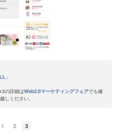
ら
LL
」
r.3の詳細は
Web2.0マーケティングフェア
でも確
越しください。
1
2
3