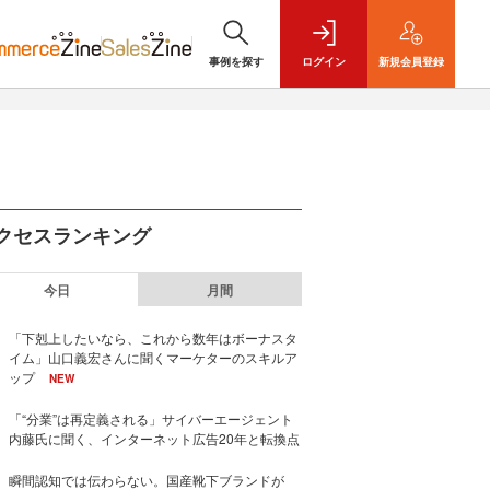
事例を探す
ログイン
新規
会員登録
クセスランキング
今日
月間
「下剋上したいなら、これから数年はボーナスタ
イム」山口義宏さんに聞くマーケターのスキルア
ップ
NEW
「“分業”は再定義される」サイバーエージェント
内藤氏に聞く、インターネット広告20年と転換点
瞬間認知では伝わらない。国産靴下ブランドが