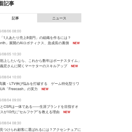
着記事
記事
ニュース
/08/06 08:00
で「1人あたり売上8億円」の組織を作るには？
unth」展開のAiロボティクス、急成長の裏側
NEW
/08/05 10:30
剋上したいなら、これから数年はボーナスタイム」
義宏さんに聞くマーケターのスキルアップ
NEW
/08/04 10:00
I高騰・LTV伸び悩みを打破する ゲーム特化型リワ
UA「Freecash」の実力
NEW
/08/04 09:00
とCSRは一体である――生涯ブランドを目指すオ
スが10代に“セルフケア”を教える理由
NEW
/08/04 08:30
に見つけられ顧客に選ばれるには？アクセンチュアに