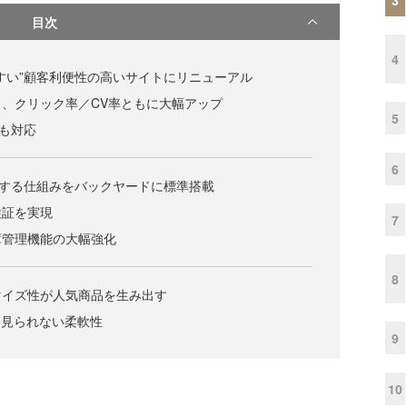
目次
4
すい”顧客利便性の高いサイトにリニューアル
、クリック率／CV率ともに大幅アップ
5
にも対応
6
用する仕組みをバックヤードに標準搭載
検証を実現
7
庫管理機能の大幅強化
8
マイズ性が人気商品を生み出す
は見られない柔軟性
9
10