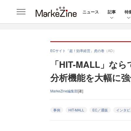
ニュース
記事
特
ECサイト「超！効率経営」虎の巻
（AD）
「HIT-MALL」な
分析機能を大幅に強
MarkeZine編集部
[著]
事例
HIT-MALL
EC／通販
インタビ