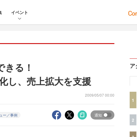
集
イベント
らできる！
ア
化し、売上拡大を支援
2009/05/07 00:00
1
ュー／事例
通知
2
3