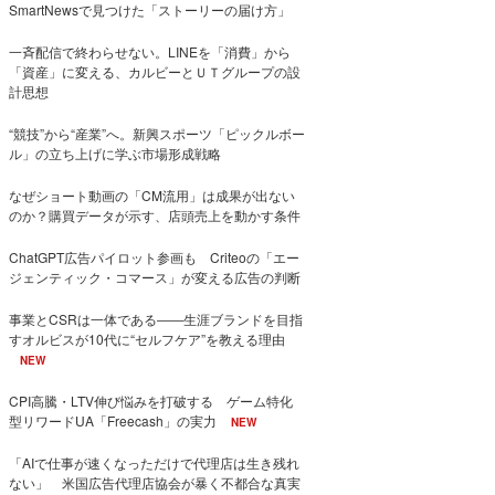
SmartNewsで見つけた「ストーリーの届け方」
一斉配信で終わらせない。LINEを「消費」から
「資産」に変える、カルビーとＵＴグループの設
計思想
“競技”から“産業”へ。新興スポーツ「ピックルボー
ル」の立ち上げに学ぶ市場形成戦略
なぜショート動画の「CM流用」は成果が出ない
のか？購買データが示す、店頭売上を動かす条件
ChatGPT広告パイロット参画も Criteoの「エー
ジェンティック・コマース」が変える広告の判断
事業とCSRは一体である――生涯ブランドを目指
すオルビスが10代に“セルフケア”を教える理由
NEW
CPI高騰・LTV伸び悩みを打破する ゲーム特化
型リワードUA「Freecash」の実力
NEW
「AIで仕事が速くなっただけで代理店は生き残れ
ない」 米国広告代理店協会が暴く不都合な真実