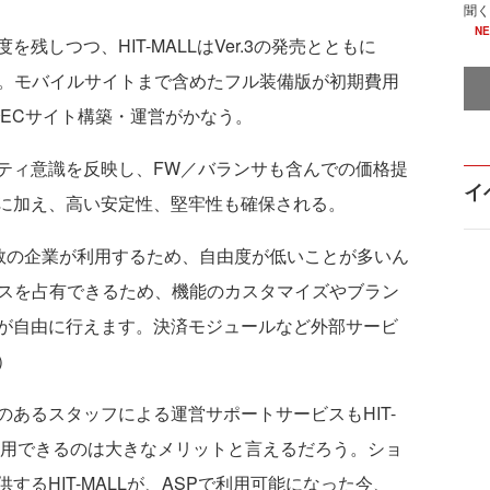
聞く
N
しつつ、HIT-MALLはVer.3の発売とともに
た。モバイルサイトまで含めたフル装備版が初期費用
でECサイト構築・運営がかなう。
ィ意識を反映し、FW／バランサも含んでの価格提
イ
に加え、高い安定性、堅牢性も確保される。
数の企業が利用するため、自由度が低いことが多いん
のソースを占有できるため、機能のカスタマイズやブラン
が自由に行えます。決済モジュールなど外部サービ
）
のあるスタッフによる運営サポートサービスもHIT-
も利用できるのは大きなメリットと言えるだろう。ショ
るHIT-MALLが、ASPで利用可能になった今、