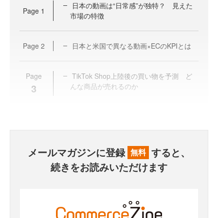
日本の動画は“日常感”が独特？ 見えた
Page
1
市場の特徴
Page
2
日本と米国で異なる動画×ECのKPIとは
Page
TikTok Shop上陸後の買い物を予測 ど
3
んな商品が売れるのか
メールマガジンに登録
すると、
無料
続きをお読みいただけます