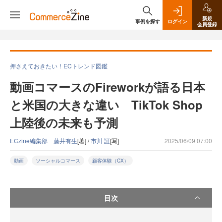
新規
事例を探す
ログイン
会員登録
押さえておきたい！ECトレンド図鑑
動画コマースのFireworkが語る日本
と米国の大きな違い TikTok Shop
上陸後の未来も予測
ECzine編集部 藤井有生
[著] /
市川 証
[写]
2025/06/09 07:00
動画
ソーシャルコマース
顧客体験（CX）
目次