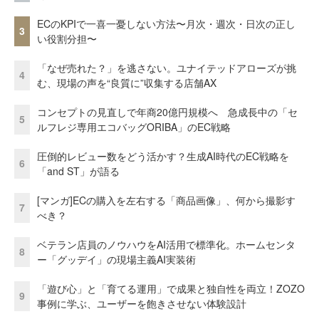
ECのKPIで一喜一憂しない方法〜月次・週次・日次の正し
3
い役割分担〜
「なぜ売れた？」を逃さない。ユナイテッドアローズが挑
4
む、現場の声を“良質に”収集する店舗AX
コンセプトの見直しで年商20億円規模へ 急成長中の「セ
5
ルフレジ専用エコバッグORIBA」のEC戦略
圧倒的レビュー数をどう活かす？生成AI時代のEC戦略を
6
「and ST」が語る
[マンガ]ECの購入を左右する「商品画像」、何から撮影す
7
べき？
ベテラン店員のノウハウをAI活用で標準化。ホームセンタ
8
ー「グッデイ」の現場主義AI実装術
「遊び心」と「育てる運用」で成果と独自性を両立！ZOZO
9
事例に学ぶ、ユーザーを飽きさせない体験設計