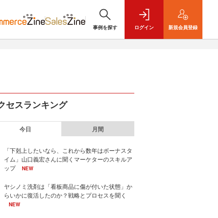
事例を探す
ログイン
新規
会員登録
クセスランキング
今日
月間
「下剋上したいなら、これから数年はボーナスタ
イム」山口義宏さんに聞くマーケターのスキルア
ップ
NEW
ヤシノミ洗剤は「看板商品に傷が付いた状態」か
らいかに復活したのか？戦略とプロセスを聞く
NEW