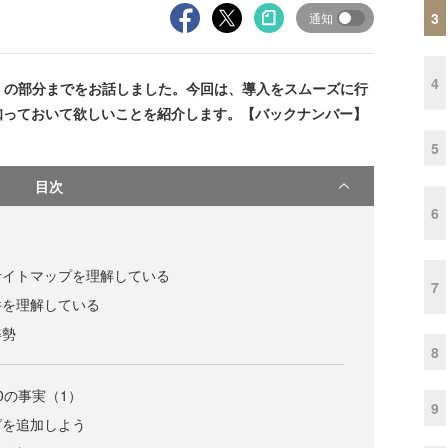
3
通知
4
の部分までをお話しました。今回は、導入をスムーズに行
知っておいて欲しいことを紹介します。【バックナンバー】
5
目次
6
サイトマップを理解している
7
件を理解している
姿勢
8
0の事実（1）
9
グを追加しよう