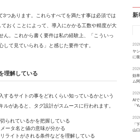
新
て3つあります。これらすべてを満たす事は必須では
しておくことによって、導入にかかる工数や精度が大
せん。これから書く要件は私の経験上、「こういっ
2026
心して見ていられる」と感じた要件です。
ヤシ
に復
2026
プを理解している
効率
ム阿
2026
入するサイトの事をどれくらい知っているかという
AI
キルがあると、タグ設計がスムースに行われます。
「Y
2026
切られているかを把握している
「下
ラメータ名と値の意味が分かる
山口
リライトがされる条件などを理解している