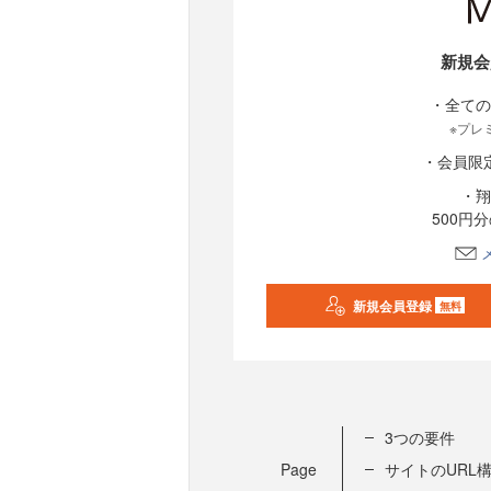
新規会
・全ての
※プレ
・会員限
・翔
500円
新規会員登録
無料
3つの要件
Page
サイトのURL