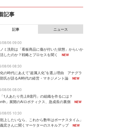
着記事
記事
ニュース
/08/06 09:00
ノミ洗剤は「看板商品に傷が付いた状態」からいか
活したのか？戦略とプロセスを聞く
NEW
/08/06 08:30
化の時代にあえて“超属人化”を選ぶ理由 アナグラ
部氏が語るAI時代の経営・マネジメント論
NEW
/08/06 08:00
で「1人あたり売上8億円」の組織を作るには？
unth」展開のAiロボティクス、急成長の裏側
NEW
/08/05 10:30
剋上したいなら、これから数年はボーナスタイム」
義宏さんに聞くマーケターのスキルアップ
NEW