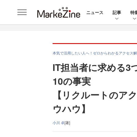
ニュース
記事
特
本気で活用したい人へ！ゼロからわかるアクセス解
IT担当者に求める
10の事実
【リクルートのアク
ウハウ】
小川 卓
[著]