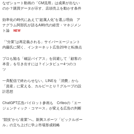
なぜショート動画の「CM流用」は成果が出ない
のか？購買データが示す、店頭売上を動かす条件
効率化の時代にあえて“超属人化”を選ぶ理由 ア
ナグラム阿部氏が語るAI時代の経営・マネジメン
ト論
NEW
「“分業”は再定義される」サイバーエージェント
内藤氏に聞く、インターネット広告20年と転換点
プロも陥る「確証バイアス」を回避して「顧客の
本音」を引き出すには？インタビュー4つのコ
ツ
一斉配信で終わらせない。LINEを「消費」から
「資産」に変える、カルビーとＵＴグループの設
計思想
ChatGPT広告パイロット参画も Criteoの「エー
ジェンティック・コマース」が変える広告の判断
“競技”から“産業”へ。新興スポーツ「ピックルボー
ル」の立ち上げに学ぶ市場形成戦略