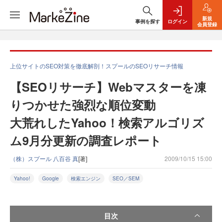
新規
事例を探す
ログイン
会員登録
上位サイトのSEO対策を徹底解剖！スプールのSEOリサーチ情報
【SEOリサーチ】Webマスターを凍
りつかせた強烈な順位変動
大荒れしたYahoo！検索アルゴリズ
ム9月分更新の調査レポート
（株）スプール 八百谷 真
[著]
2009/10/15 15:00
Yahoo!
Google
検索エンジン
SEO／SEM
目次