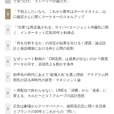
で見つけた「ストーリーの届け方」
「下剋上したいなら、これから数年はボーナスタイム」山
3
口義宏さんに聞くマーケターのスキルアップ
「“分業”は再定義される」サイバーエージェント内藤氏に聞
4
く、インターネット広告20年と転換点
「何を分析するか」の決定が結果を分ける！課題・論点設
5
計と仮説構築におけるAIと人間の役割
なぜショート動画の「CM流用」は成果が出ないのか？購買
6
データが示す、店頭売上を動かす条件
効率化の時代にあえて“超属人化”を選ぶ理由 アナグラム阿
7
部氏が語るAI時代の経営・マネジメント論
一斉配信で終わらせない。LINEを「消費」から「資産」に
8
変える、カルビーとＵＴグループの設計思想
広告は劇場からテーマパークへ。細田高広氏に聞く生活者
9
とブランドの20年とこれからの「問い」