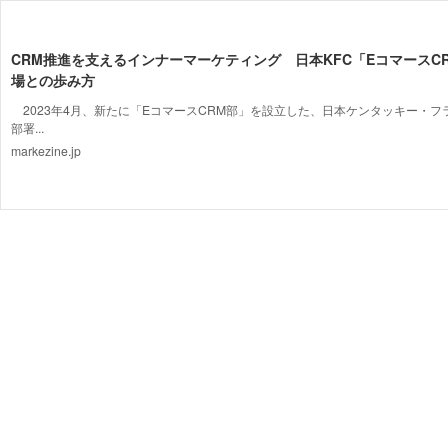
CRM推進を支えるインナーマーケティング 日本KFC「EコマースC
場との歩み方
2023年4月、新たに「EコマースCRM部」を設立した、日本ケンタッキー・フ
部署...
markezine.jp