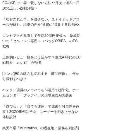
ECのKPIで一喜一憂しない方法〜月次・週次・日
次の正しい役割分担〜
「なぜ売れた？」を逃さない。ユナイテッドアロ
ーズが挑む、現場の声を“良質に”収集する店舗AX
コンセプトの見直しで年商20億円規模へ 急成長
中の「セルフレジ専用エコバッグORIBA」のEC
戦略
圧倒的レビュー数をどう活かす？生成AI時代のEC
戦略を「and ST」が語る
[マンガ]ECの購入を左右する「商品画像」、何か
ら撮影すべき？
ベテラン店員のノウハウをAI活用で標準化。ホー
ムセンター「グッデイ」の現場主義AI実装術
「遊び心」と「育てる運用」で成果と独自性を両
立！ZOZO事例に学ぶ、ユーザーを飽きさせない
体験設計
楽天市場「AI-nization」の現在地：業務を劇的削