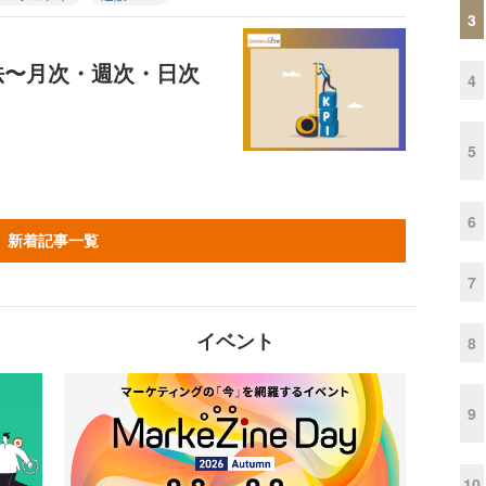
3
法〜月次・週次・日次
4
5
6
新着記事一覧
7
イベント
8
9
10