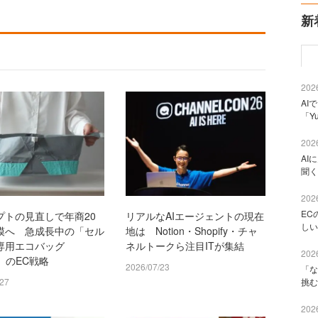
新
2026
AI
「Y
2026
AI
聞く
2026
EC
プトの見直しで年商20
リアルなAIエージェントの現在
しい
模へ 急成長中の「セル
地は Notion・Shopify・チャ
専用エコバッグ
ネルトークら注目ITが集結
2026
A」のEC戦略
2026/07/23
「な
挑む
/27
2026