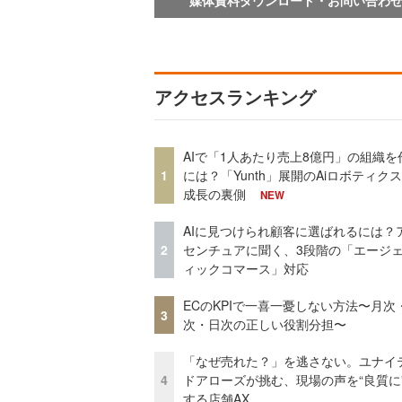
アクセスランキング
AIで「1人あたり売上8億円」の組織を
1
には？「Yunth」展開のAiロボティク
成長の裏側
NEW
AIに見つけられ顧客に選ばれるには？
2
センチュアに聞く、3段階の「エージ
ィックコマース」対応
ECのKPIで一喜一憂しない方法〜月次
3
次・日次の正しい役割分担〜
「なぜ売れた？」を逃さない。ユナイ
4
ドアローズが挑む、現場の声を“良質に
する店舗AX