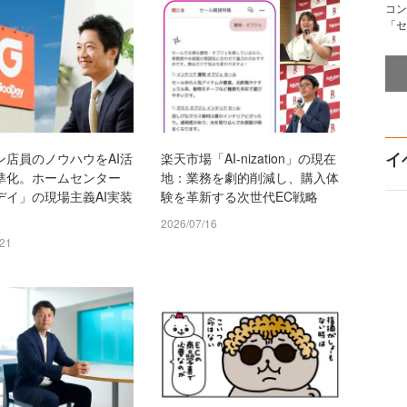
コン
「セ
イ
ン店員のノウハウをAI活
楽天市場「AI-nization」の現在
準化。ホームセンター
地：業務を劇的削減し、購入体
デイ」の現場主義AI実装
験を革新する次世代EC戦略
2026/07/16
/21