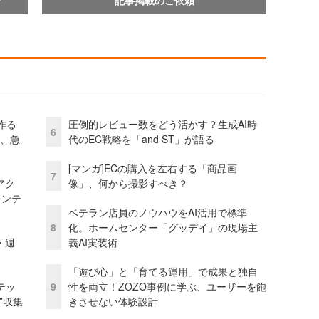
作る
圧倒的レビュー数をどう活かす？生成AI時
6
ス、急
代のEC戦略を「and ST」が語る
[マンガ]ECの購入を左右する「商品画
7
アク
像」、何から撮影すべき？
ェンテ
ベテラン店員のノウハウをAI活用で標準
8
化。ホームセンター「グッデイ」の現場主
・週
義AI実装術
「遊び心」と「育てる運用」で成果と独自
テッ
9
性を両立！ZOZO事例に学ぶ、ユーザーを飽
”収集
きさせない体験設計