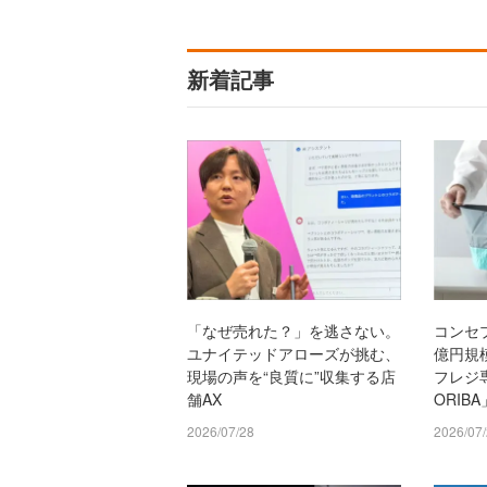
新着記事
「なぜ売れた？」を逃さない。
コンセ
ユナイテッドアローズが挑む、
億円規
現場の声を“良質に”収集する店
フレジ
舗AX
ORIB
2026/07/28
2026/07