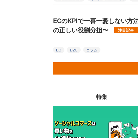
ECのKPIで一喜一憂しない方
の正しい役割分担〜
注目記事
EC
D2C
コラム
特集