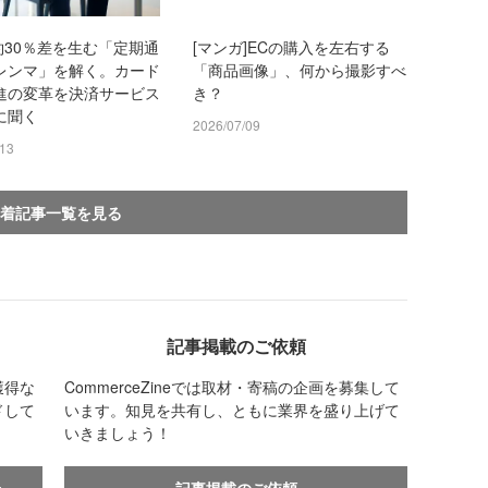
約30％差を生む「定期通
[マンガ]ECの購入を左右する
レンマ」を解く。カード
「商品画像」、何から撮影すべ
進の変革を決済サービス
き？
に聞く
2026/07/09
/13
着記事一覧を見る
記事掲載のご依頼
獲得な
CommerceZineでは取材・寄稿の企画を募集して
ドして
います。知見を共有し、ともに業界を盛り上げて
いきましょう！
せ
記事掲載のご依頼