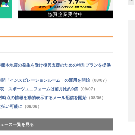
和8年熊本地震の発生を受け復興支援のための特別プランを提供
空間「インスピレーションルーム」の運用を開始
（08/07）
向を発表 スポーツユニフォームは前月比約9倍
（08/07）
se」、開封時点の情報を動的表示するメール配信を開始
（08/06）
支払い可能に
（08/06）
ュース一覧を見る