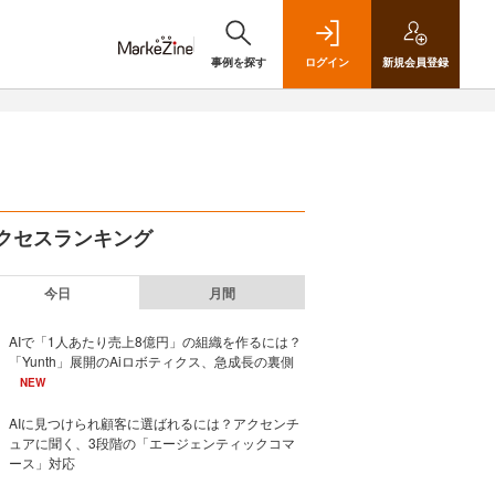
事例を探す
ログイン
新規
会員登録
クセスランキング
今日
月間
AIで「1人あたり売上8億円」の組織を作るには？
「Yunth」展開のAiロボティクス、急成長の裏側
NEW
AIに見つけられ顧客に選ばれるには？アクセンチ
ュアに聞く、3段階の「エージェンティックコマ
ース」対応