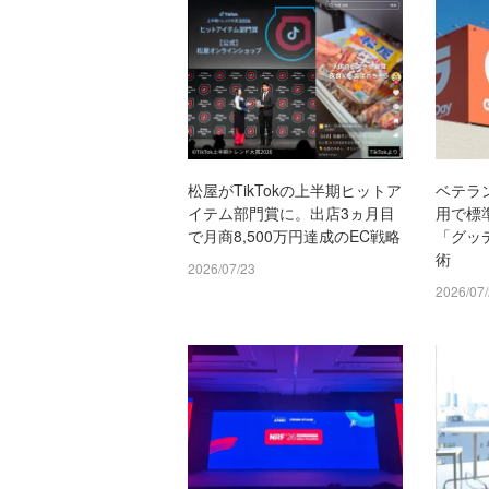
松屋がTikTokの上半期ヒットア
ベテラ
イテム部門賞に。出店3ヵ月目
用で標
で月商8,500万円達成のEC戦略
「グッ
術
2026/07/23
2026/07