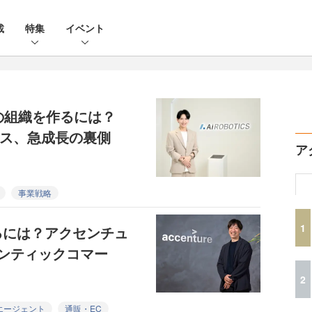
載
特集
イベント
」の組織を作るには？
ィクス、急成長の裏側
ア
事業戦略
1
るには？アクセンチュ
ンティックコマー
2
Iエージェント
通販・EC