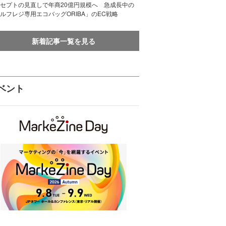
セプトの見直しで年商20億円規模へ 急成長中の
ルフレジ専用エコバッグORIBA」のEC戦略
新着記事一覧を見る
ベント