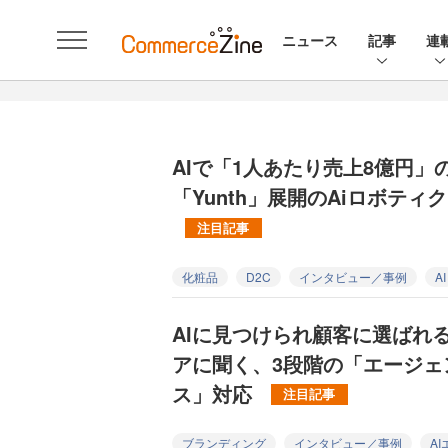
ニュース
記事
連
AIで「1人あたり売上8億円
「Yunth」展開のAiロボテ
注目記事
化粧品
D2C
インタビュー／事例
AI
AIに見つけられ顧客に選ばれ
アに聞く、3段階の「エージェ
ス」対応
注目記事
ブランディング
インタビュー／事例
A