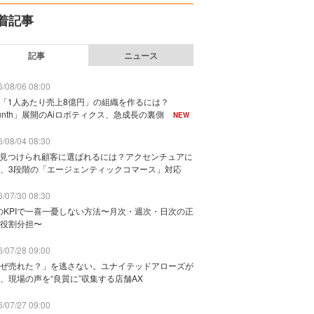
着記事
記事
ニュース
/08/06 08:00
で「1人あたり売上8億円」の組織を作るには？
unth」展開のAiロボティクス、急成長の裏側
NEW
/08/04 08:30
に見つけられ顧客に選ばれるには？アクセンチュアに
、3段階の「エージェンティックコマース」対応
/07/30 08:30
のKPIで一喜一憂しない方法〜月次・週次・日次の正
役割分担〜
/07/28 09:00
ぜ売れた？」を逃さない。ユナイテッドアローズが
、現場の声を“良質に”収集する店舗AX
/07/27 09:00