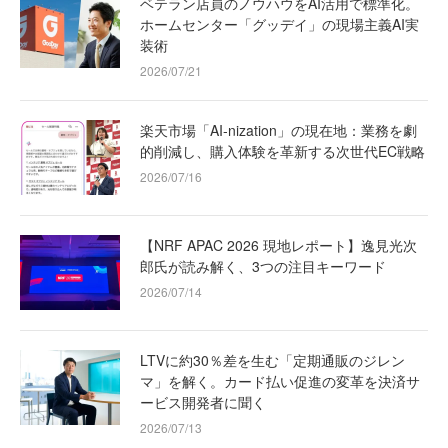
ベテラン店員のノウハウをAI活用で標準化。
ホームセンター「グッデイ」の現場主義AI実
装術
2026/07/21
楽天市場「AI-nization」の現在地：業務を劇
的削減し、購入体験を革新する次世代EC戦略
2026/07/16
【NRF APAC 2026 現地レポート】逸見光次
郎氏が読み解く、3つの注目キーワード
2026/07/14
LTVに約30％差を生む「定期通販のジレン
マ」を解く。カード払い促進の変革を決済サ
ービス開発者に聞く
2026/07/13