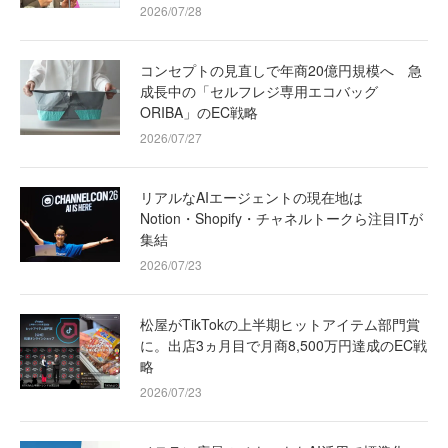
2026/07/28
コンセプトの見直しで年商20億円規模へ 急
成長中の「セルフレジ専用エコバッグ
ORIBA」のEC戦略
2026/07/27
リアルなAIエージェントの現在地は
Notion・Shopify・チャネルトークら注目ITが
集結
2026/07/23
松屋がTikTokの上半期ヒットアイテム部門賞
に。出店3ヵ月目で月商8,500万円達成のEC戦
略
2026/07/23