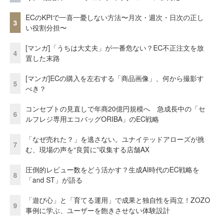
ECのKPIで一喜一憂しない方法〜月次・週次・日次の正し
3
い役割分担〜
[マンガ]「うちは大丈夫」が一番危ない？EC不正注文を放
4
置した末路
[マンガ]ECの購入を左右する「商品画像」、何から撮影す
5
べき？
コンセプトの見直しで年商20億円規模へ 急成長中の「セ
6
ルフレジ専用エコバッグORIBA」のEC戦略
「なぜ売れた？」を逃さない。ユナイテッドアローズが挑
7
む、現場の声を“良質に”収集する店舗AX
圧倒的レビュー数をどう活かす？生成AI時代のEC戦略を
8
「and ST」が語る
「遊び心」と「育てる運用」で成果と独自性を両立！ZOZO
9
事例に学ぶ、ユーザーを飽きさせない体験設計