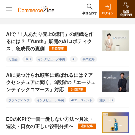
新規
事例を探す
ログイン
会員登録
AIで「1人あたり売上8億円」の組織を作
るには？「Yunth」展開のAiロボティク
ス、急成長の裏側
注目記事
化粧品
D2C
インタビュー／事例
AI
事業戦略
AIに見つけられ顧客に選ばれるには？ア
クセンチュアに聞く、3段階の「エージェ
ンティックコマース」対応
注目記事
ブランディング
インタビュー／事例
AIエージェント
通販・EC
ECのKPIで一喜一憂しない方法〜月次・
週次・日次の正しい役割分担〜
注目記事