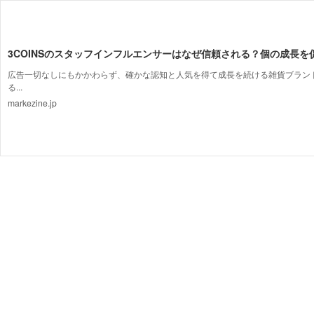
3COINSのスタッフインフルエンサーはなぜ信頼される？個の成長を
広告一切なしにもかかわらず、確かな認知と人気を得て成長を続ける雑貨ブランド「
る...
markezine.jp