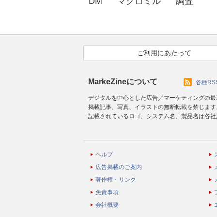
DM
マクロミル
調査
ご利用にあたって
MarkeZineについて
各種RS
デジタルを中心とした広告／マーケティングの最
掲載記事、写真、イラストの無断転載を禁じます
記載されているロゴ、システム名、製品名は各社
ヘルプ
広告掲載のご案内
著作権・リンク
免責事項
会社概要