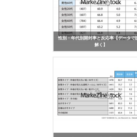
性別・年代別開封率と反応率【データで
解く】