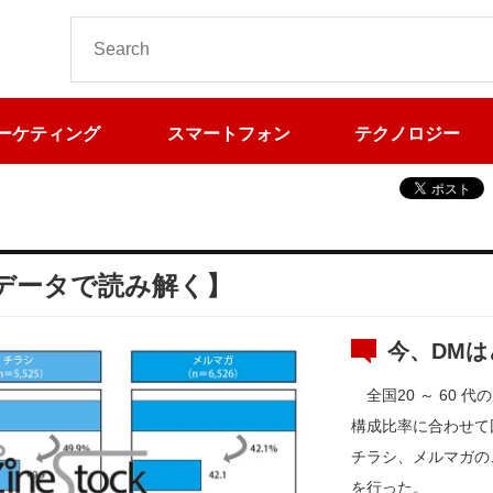
ーケティング
スマートフォン
テクノロジー
【データで読み解く】
今、DM
全国20 ～ 60 代
構成比率に合わせて
チラシ、メルマガの
を行った。