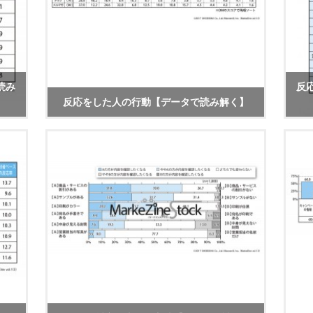
読み
反
反応をした人の行動【データで読み解く】