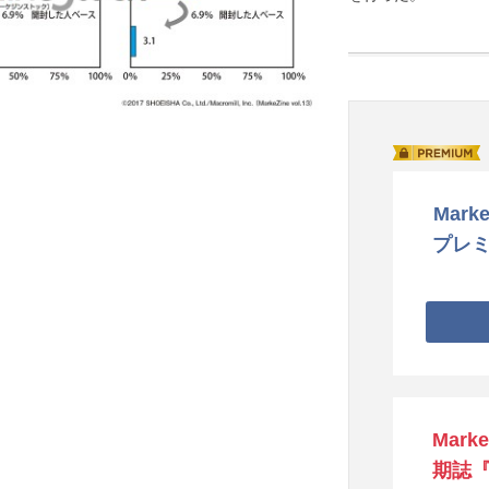
Marke
プレ
Mark
期誌『