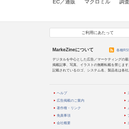
EC／通販
マクロミル
調
ご利用にあたって
MarkeZineについて
各種RS
デジタルを中心とした広告／マーケティングの最
掲載記事、写真、イラストの無断転載を禁じます
記載されているロゴ、システム名、製品名は各社
ヘルプ
広告掲載のご案内
著作権・リンク
免責事項
会社概要