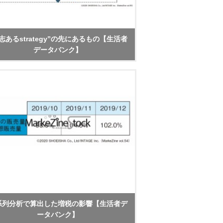
志あるstrategy”の先にあるもの【生活者
データバンク】
系列分析で算出した増税の影響【生活者デ
ータバンク】