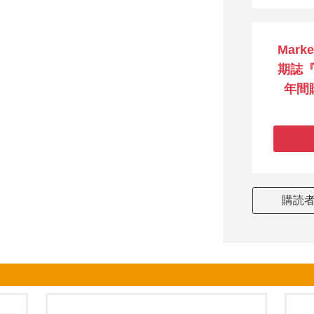
Mark
期誌『
年間
購読