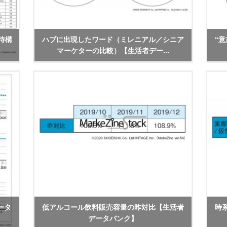
待構
ハブに出現したワード（ミレニアル／シニア
“意
マーケターの比較）【生活者デー...
ータ
低アルコール飲料販売容量の昨対比【生活者
時
データバンク】