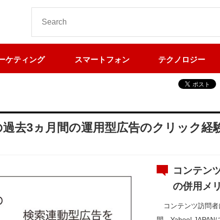
ーケティング
スマートフォン
テクノロジー
者の過去3ヵ月間の運用型広告のクリック
コンテン
の併用メ
コンテンツ訪問者に
間、Yahoo! J