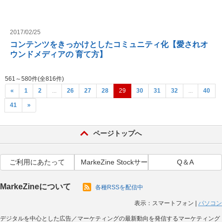
2017/02/25
コンテンツをきっかけとしたコミュニティ化【愛されオ
ウンドメディアの 育て方】
561～580件(全816件)
«
1
2
...
26
27
28
29
30
31
32
...
40
41
»
ページトップへ
ご利用にあたって
MarkeZine Stockサービス利用規約
Q＆A
MarkeZineについて
各種RSSを配信中
表示：
スマートフォン
|
パソコン
デジタルを中心とした広告／マーケティングの最新動向を発信するマーケティング