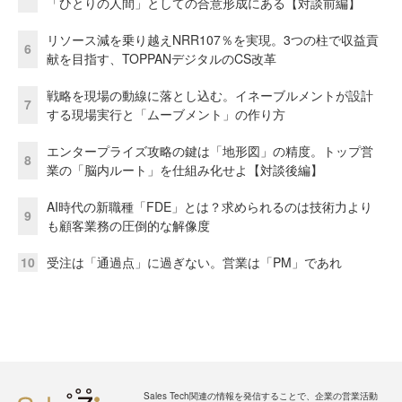
「ひとりの人間」としての合意形成にある【対談前編】
リソース減を乗り越えNRR107％を実現。3つの柱で収益貢
6
献を目指す、TOPPANデジタルのCS改革
戦略を現場の動線に落とし込む。イネーブルメントが設計
7
する現場実行と「ムーブメント」の作り方
エンタープライズ攻略の鍵は「地形図」の精度。トップ営
8
業の「脳内ルート」を仕組み化せよ【対談後編】
AI時代の新職種「FDE」とは？求められるのは技術力より
9
も顧客業務の圧倒的な解像度
10
受注は「通過点」に過ぎない。営業は「PM」であれ
Sales Tech関連の情報を発信することで、企業の営業活動