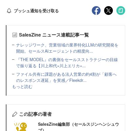
プッシュ通知を受け取る
SalesZine ニュース連載記事一覧
ナレッジワーク、営業領域の業界特化LLMの研究開発を
開始。セールスAIエージェントの精度向...
『THE MODEL』の裏側をセールスストラテジーの目線
で振り返る【川上和代×川上エリカ×...
ファイル共有に課題がある法人営業の約4割が「顧客へ
のレスポンス遅延」を実感／Fleekdr...
もっと読む
この記事の著者
SalesZine編集部（セールスジンヘンシュウ
ブ）