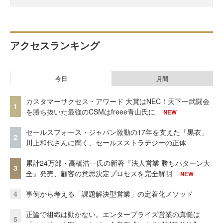
アクセスランキング
今日
月間
カスタマーサクセス・アワード 大賞はNEC！天下一武闘会
1
を勝ち抜いた最強のCSMはfreee青山氏に
NEW
セールスフォース・ジャパン激動の17年を支えた「黒衣」
2
川上和代さんに聞く、セールスストラテジーの正体
累計24万部・高橋浩一氏の新著『法人営業 勝ちパターン大
3
全』発売、顧客の意思決定プロセスを完全解明
NEW
4
事例から考える「課題解決型営業」の定着化メソッド
正論で組織は動かない。エンタープライズ営業の真髄は
5