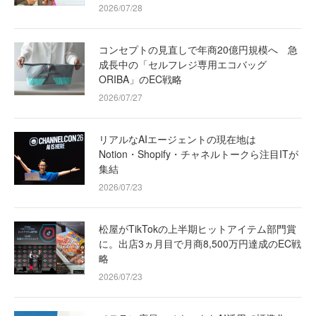
2026/07/28
コンセプトの見直しで年商20億円規模へ 急
成長中の「セルフレジ専用エコバッグ
ORIBA」のEC戦略
2026/07/27
リアルなAIエージェントの現在地は
Notion・Shopify・チャネルトークら注目ITが
集結
2026/07/23
松屋がTikTokの上半期ヒットアイテム部門賞
に。出店3ヵ月目で月商8,500万円達成のEC戦
略
2026/07/23