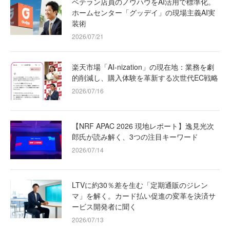
ベテラン店員のノウハウをAI活用で標準化。
ホームセンター「グッデイ」の現場主義AI実
装術
2026/07/21
楽天市場「AI-nization」の現在地：業務を劇
的削減し、購入体験を革新する次世代EC戦略
2026/07/16
【NRF APAC 2026 現地レポート】逸見光次
郎氏が読み解く、3つの注目キーワード
2026/07/14
LTVに約30％差を生む「定期通販のジレン
マ」を解く。カード払い促進の変革を決済サ
ービス開発者に聞く
2026/07/13