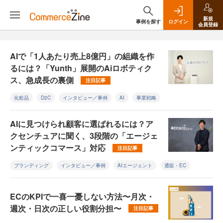
新規
事例を探す
ログイン
会員登録
AIで「1人あたり売上8億円」の組織を作
るには？「Yunth」展開のAiロボティク
ス、急成長の裏側
注目記事
化粧品
D2C
インタビュー／事例
AI
事業戦略
AIに見つけられ顧客に選ばれるには？ア
クセンチュアに聞く、3段階の「エージェ
ンティックコマース」対応
注目記事
ブランディング
インタビュー／事例
AIエージェント
通販・EC
ECのKPIで一喜一憂しない方法〜月次・
週次・日次の正しい役割分担〜
注目記事