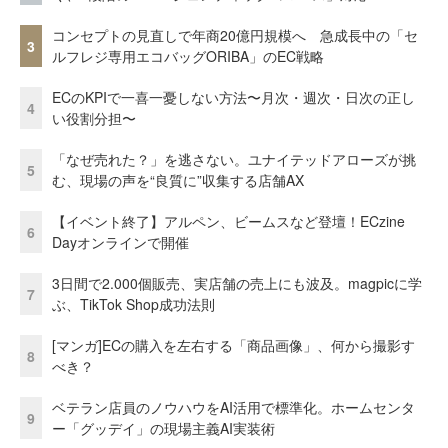
コンセプトの見直しで年商20億円規模へ 急成長中の「セ
3
ルフレジ専用エコバッグORIBA」のEC戦略
ECのKPIで一喜一憂しない方法〜月次・週次・日次の正し
4
い役割分担〜
「なぜ売れた？」を逃さない。ユナイテッドアローズが挑
5
む、現場の声を“良質に”収集する店舗AX
【イベント終了】アルペン、ビームスなど登壇！ECzine
6
Dayオンラインで開催
3日間で2.000個販売、実店舗の売上にも波及。magpicに学
7
ぶ、TikTok Shop成功法則
[マンガ]ECの購入を左右する「商品画像」、何から撮影す
8
べき？
ベテラン店員のノウハウをAI活用で標準化。ホームセンタ
9
ー「グッデイ」の現場主義AI実装術