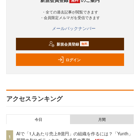
・全ての過去記事が閲覧できます
・会員限定メルマガを受信できます
メールバックナンバー
新規会員登録
無料
ログイン
アクセスランキング
今日
月間
AIで「1人あたり売上8億円」の組織を作るには？「Yunth」
1
展開のAiロボティクス、急成長の裏側