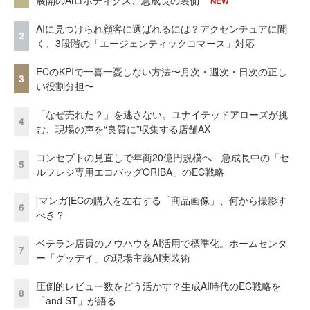
NEW
AIに見つけられ顧客に選ばれるには？アクセンチュアに聞
2
く、3段階の「エージェンティックコマース」対応
ECのKPIで一喜一憂しない方法〜月次・週次・日次の正し
3
い役割分担〜
「なぜ売れた？」を逃さない。ユナイテッドアローズが挑
4
む、現場の声を“良質に”収集する店舗AX
コンセプトの見直しで年商20億円規模へ 急成長中の「セ
5
ルフレジ専用エコバッグORIBA」のEC戦略
[マンガ]ECの購入を左右する「商品画像」、何から撮影す
6
べき？
ベテラン店員のノウハウをAI活用で標準化。ホームセンタ
7
ー「グッデイ」の現場主義AI実装術
圧倒的レビュー数をどう活かす？生成AI時代のEC戦略を
8
「and ST」が語る