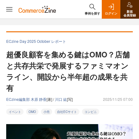
新規
事例を探す
ログイン
会員登録
ECzine Day 2025 October レポート
超優良顧客を集める鍵はOMO？店舗
と共存共栄で発展するファミマオン
ライン、開設から半年超の成果を共
有
ECzine編集部 木原 静香
[著] /
川口 紘
[写]
2025/11/25 07:00
イベント
OMO
小売
自社ECサイト
コンビニ