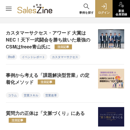
新規
事例を探す
ログイン
会員登録
カスタマーサクセス・アワード 大賞は
NEC！天下一武闘会を勝ち抜いた最強の
CSMはfreee青山氏に
注目記事
BtoB
イベントレポート
カスタマーサクセス
事例から考える「課題解決型営業」の定
着化メソッド
注目記事
コラム
営業スキル
営業改革
質問力の正体は「文脈づくり」にある
注目記事