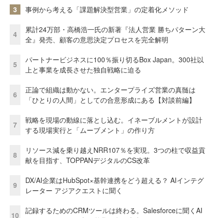
3
事例から考える「課題解決型営業」の定着化メソッド
累計24万部・高橋浩一氏の新著『法人営業 勝ちパターン大
4
全』発売、顧客の意思決定プロセスを完全解明
パートナービジネスに100％振り切るBox Japan。300社以
5
上と事業を成長させた独自戦略に迫る
正論で組織は動かない。エンタープライズ営業の真髄は
6
「ひとりの人間」としての合意形成にある【対談前編】
戦略を現場の動線に落とし込む。イネーブルメントが設計
7
する現場実行と「ムーブメント」の作り方
リソース減を乗り越えNRR107％を実現。3つの柱で収益貢
8
献を目指す、TOPPANデジタルのCS改革
DX/AI企業はHubSpot×基幹連携をどう超える？ AIインテグ
9
レーター アジアクエストに聞く
記録するためのCRMツールは終わる。Salesforceに聞くAI
10