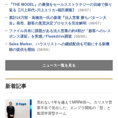
『THE MODEL』の裏側をセールスストラテジーの目線で振り
返る【川上和代×川上エリカ×福田康隆】
（08/07）
累計24万部・高橋浩一氏の新著『法人営業 勝ちパターン大
全』発売、顧客の意思決定プロセスを完全解明
（08/07）
ファイル共有に課題がある法人営業の約4割が「顧客へのレス
ポンス遅延」を実感／Fleekdrive調査
（08/05）
Sales Marker、ハウスリストへの継続配信を可能にする新機
能の提供を開始
（08/04）
ニュース一覧を見る
新着記事
売れない1年を越えてMRR6倍へ。カリスマ営
業不在で見出した、エンプラ開拓の「型」と
集団学習型チーム