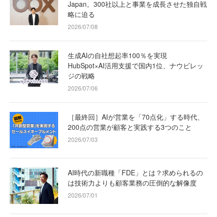
Japan。300社以上と事業を成長させた独自戦
略に迫る
2026/07/08
生成AIの自社想起率100％を実現
HubSpot×AI活用支援で国内1位、ナウビレッ
ジの戦略
2026/07/06
［最終回］AIが営業を「70点化」する時代、
200点の営業が顧客と実践する3つのこと
2026/07/03
AI時代の新職種「FDE」とは？求められるの
は技術力よりも顧客業務の圧倒的な解像度
2026/07/01