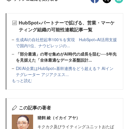
HubSpot×パートナーで拡げる、営業・マーケ
ティング組織の可能性連載記事一覧
生成AIの自社想起率100％を実現 HubSpot×AI活用支援
で国内1位、ナウビレッジの...
「部分最適」の寄せ集めがAI時代の成長を阻む──5年先
を見据えた「全体最適なデータ基盤設計...
DX/AI企業はHubSpot×基幹連携をどう超える？ AIイン
テグレーター アジアクエス...
もっと読む
この記事の著者
猪飼 綾（イカイ アヤ）
キクカク及びライティングユニットおたば