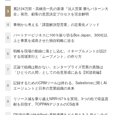
累計24万部・高橋浩一氏の新著『法人営業 勝ちパターン大
3
全』発売、顧客の意思決定プロセスを完全解明
4
事例から考える「課題解決型営業」の定着化メソッド
パートナービジネスに100％振り切るBox Japan。300社以
5
上と事業を成長させた独自戦略に迫る
戦略を現場の動線に落とし込む。イネーブルメントが設計
6
する現場実行と「ムーブメント」の作り方
正論で組織は動かない。エンタープライズ営業の真髄は
7
「ひとりの人間」としての合意形成にある【対談前編】
記録するためのCRMツールは終わる。Salesforceに聞くAI
8
エージェントと日本の営業組織の未来
リソース減を乗り越えNRR107％を実現。3つの柱で収益貢
9
献を目指す、TOPPANデジタルのCS改革
DX/AI企業はHubSpot×基幹連携をどう超える？ AIインテグ