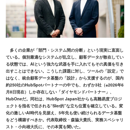
多くの企業が「部門・システム間の分断」という現実に直面し
ている。個別最適なシステムが乱立し、顧客データが散在してい
る状態では、AIという強力な武器を手に入れてもその真価を引き
出すことはできない。こうした課題に対し、ツールの「設定」で
はなく、統合顧客データ基盤の「設計」から支援するのが、国内
約250社のHubSpotパートナーの中でも、わずか3社（※2026年6
月8日現在）しか存在しない「ダイヤモンドパートナー」、
HubOneだ。同社は、HubSpot Japan社からも高難易度プロジ
ェクトを指名で任される“SIer的”な立ち位置を確立している。変
化の激しいAI時代を見据え、5年先も使い続けられるデータ基盤
をどう構築すべきか。代表取締役・森脇大貴氏、実務スペシャリ
スト・小向雄大氏に、その本質を聞いた。