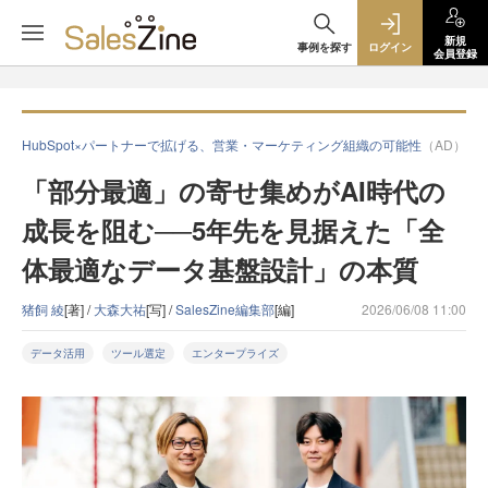
新規
事例を探す
ログイン
会員登録
HubSpot×パートナーで拡げる、営業・マーケティング組織の可能性
（AD）
「部分最適」の寄せ集めがAI時代の
成長を阻む──5年先を見据えた「全
体最適なデータ基盤設計」の本質
猪飼 綾
[著] /
大森大祐
[写] /
SalesZine編集部
[編]
2026/06/08 11:00
データ活用
ツール選定
エンタープライズ