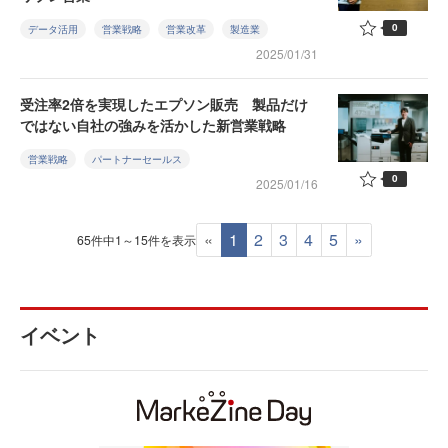
0
データ活用
営業戦略
営業改革
製造業
2025/01/31
受注率2倍を実現したエプソン販売 製品だけ
ではない自社の強みを活かした新営業戦略
営業戦略
パートナーセールス
0
2025/01/16
«
1
2
3
4
5
»
65件中1～15件を表示
イベント