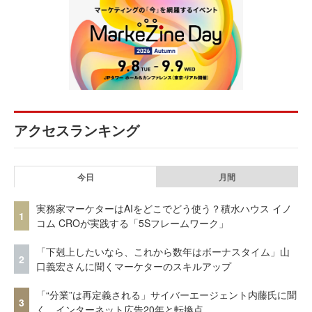
アクセスランキング
今日
月間
実務家マーケターはAIをどこでどう使う？積水ハウス イノ
1
コム CROが実践する「5Sフレームワーク」
「下剋上したいなら、これから数年はボーナスタイム」山
2
口義宏さんに聞くマーケターのスキルアップ
「“分業”は再定義される」サイバーエージェント内藤氏に聞
3
く、インターネット広告20年と転換点