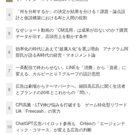
「何を分析するか」の決定が結果を分ける！課題・論点設
4
計と仮説構築におけるAIと人間の役割
なぜショート動画の「CM流用」は成果が出ないのか？購買
5
データが示す、店頭売上を動かす条件
効率化の時代にあえて“超属人化”を選ぶ理由 アナグラム阿
6
部氏が語るAI時代の経営・マネジメント論
一斉配信で終わらせない。LINEを「消費」から「資産」に
7
変える、カルビーとＵＴグループの設計思想
広告は劇場からテーマパークへ。細田高広氏に聞く生活者
8
とブランドの20年とこれからの「問い」
CPI高騰・LTV伸び悩みを打破する ゲーム特化型リワード
9
UA「Freecash」の実力
ChatGPT広告パイロット参画も Criteoの「エージェンテ
10
ィック・コマース」が変える広告の判断