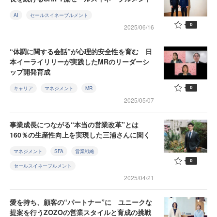
AI
セールスイネーブルメント
0
2025/06/16
“体調に関する会話”が心理的安全性を育む 日
本イーライリリーが実践したMRのリーダーシ
ップ開発育成
0
キャリア
マネジメント
MR
2025/05/07
事業成長につながる“本当の営業改革”とは
160％の生産性向上を実現した三浦さんに聞く
マネジメント
SFA
営業戦略
0
セールスイネーブルメント
2025/04/21
愛を持ち、顧客の“パートナー”に ユニークな
提案を行うZOZOの営業スタイルと育成の挑戦