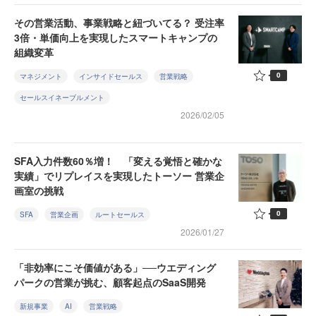
その営業活動、事業戦略と紐づいてる？ 受注率
3倍・単価向上を実現したスマートキャンプの
組織変革
0
マネジメント
インサイドセールス
営業戦略
セールスイネーブルメント
2026/02/05
SFA入力件数60％増！ 「変える覚悟と確かな
実績」でリプレイスを実現したトーソー 営業企
画室の挑戦
0
SFA
営業企画
ルートセールス
2026/01/27
「非効率にこそ価値がある」──ウエディング
パークの営業が挑む、顧客起点のSaaS開発
新規事業
AI
営業戦略