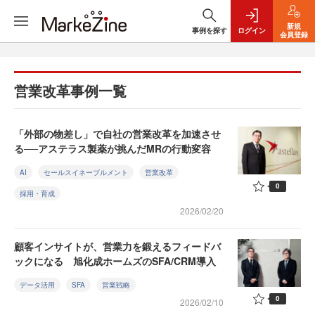
新規
事例を探す
ログイン
会員登録
営業改革事例一覧
「外部の物差し」で自社の営業改革を加速させ
る──アステラス製薬が挑んだMRの行動変容
AI
セールスイネーブルメント
営業改革
0
採用・育成
2026/02/20
顧客インサイトが、営業力を鍛えるフィードバ
ックになる 旭化成ホームズのSFA/CRM導入
データ活用
SFA
営業戦略
0
2026/02/10