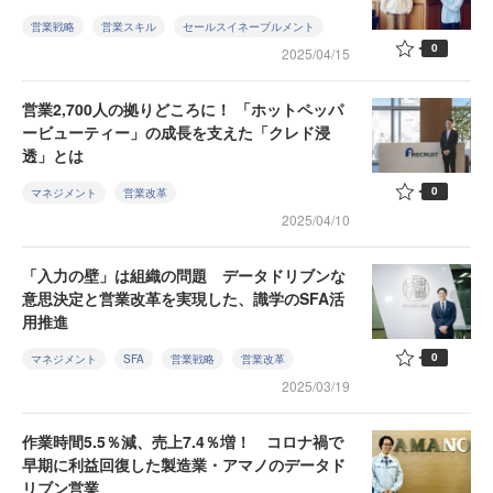
営業戦略
営業スキル
セールスイネーブルメント
0
2025/04/15
営業2,700人の拠りどころに！ 「ホットペッパ
ービューティー」の成長を支えた「クレド浸
透」とは
0
マネジメント
営業改革
2025/04/10
「入力の壁」は組織の問題 データドリブンな
意思決定と営業改革を実現した、識学のSFA活
用推進
0
マネジメント
SFA
営業戦略
営業改革
2025/03/19
作業時間5.5％減、売上7.4％増！ コロナ禍で
早期に利益回復した製造業・アマノのデータド
リブン営業