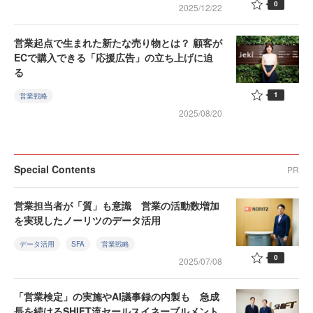
0
2025/12/22
営業起点で生まれた新たな売り物とは？ 顧客が
ECで購入できる「応援広告」の立ち上げに迫
る
1
営業戦略
2025/08/20
Special Contents
PR
営業担当者が「質」も意識 営業の活動数増加
を実現したノーリツのデータ活用
データ活用
SFA
営業戦略
0
2025/07/08
「営業検定」の実施やAI議事録の内製も 急成
長を続けるSHIFT流セールスイネーブルメント