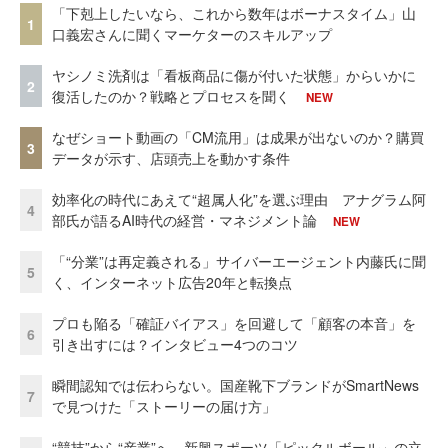
「下剋上したいなら、これから数年はボーナスタイム」山
1
口義宏さんに聞くマーケターのスキルアップ
ヤシノミ洗剤は「看板商品に傷が付いた状態」からいかに
2
復活したのか？戦略とプロセスを聞く
NEW
なぜショート動画の「CM流用」は成果が出ないのか？購買
3
データが示す、店頭売上を動かす条件
効率化の時代にあえて“超属人化”を選ぶ理由 アナグラム阿
4
部氏が語るAI時代の経営・マネジメント論
NEW
「“分業”は再定義される」サイバーエージェント内藤氏に聞
5
く、インターネット広告20年と転換点
プロも陥る「確証バイアス」を回避して「顧客の本音」を
6
引き出すには？インタビュー4つのコツ
瞬間認知では伝わらない。国産靴下ブランドがSmartNews
7
で見つけた「ストーリーの届け方」
“競技”から“産業”へ。新興スポーツ「ピックルボール」の立