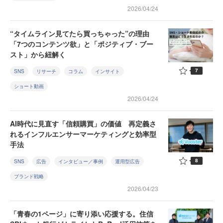
2026/04/24
“タイムライン見てたら買っちゃった”の理由
「7つのコンテンツ欲」と「ポジティブ・ブー
スト」から紐解く
7
SNS
リサーチ
コラム
インサイト
ショート動画
2026/04/24
AI時代に見直す「信頼購買」の価値 再定義さ
れるインフルエンサーマーケティングと効率型
手法
8
SNS
広告
インタビュー／事例
運用型広告
ブランド戦略
2026/04/23
「青春の1ページ」に寄り添い応援する。住信