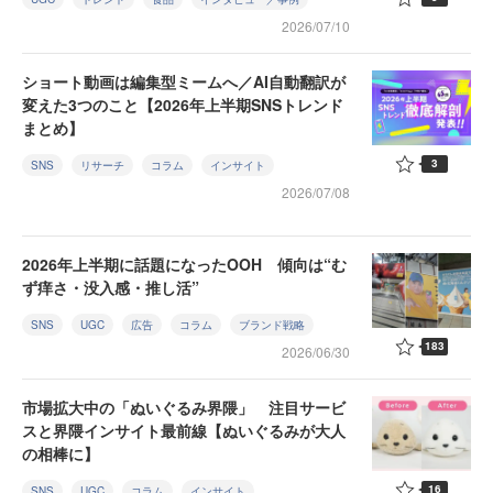
2026/07/10
ショート動画は編集型ミームへ／AI自動翻訳が
変えた3つのこと【2026年上半期SNSトレンド
まとめ】
3
SNS
リサーチ
コラム
インサイト
2026/07/08
2026年上半期に話題になったOOH 傾向は“む
ず痒さ・没入感・推し活”
SNS
UGC
広告
コラム
ブランド戦略
183
2026/06/30
市場拡大中の「ぬいぐるみ界隈」 注目サービ
スと界隈インサイト最前線【ぬいぐるみが大人
の相棒に】
16
SNS
UGC
コラム
インサイト