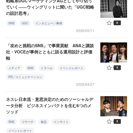
戦略系UGCマーケティングAGとしてやり切っ
ていく――ウィングリットに聞いた「UGC戦略
の設計思考」
0
SNS
UGC
インタビュー／事例
2026/05/11
「攻めと挑戦のSNS」で事業貢献 ANAと講談
社・VOCEが事例とともに語る運用設計と評価
軸
5
メディア
SNS
トラベル
イベントレポート
PR／コミュニケーション
2026/04/27
ネスレ日本流・意思決定のためのソーシャルデ
ータ分析 ビジネスインパクトを生む6つのメ
ソッド
5
SNS
リサーチ
食品
インサイト
イベントレポート