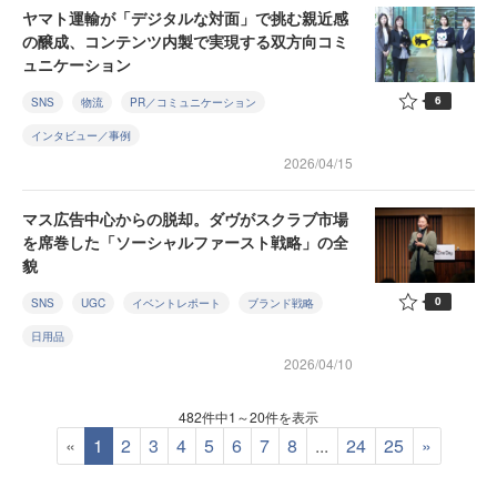
ヤマト運輸が「デジタルな対面」で挑む親近感
の醸成、コンテンツ内製で実現する双方向コミ
ュニケーション
6
SNS
物流
PR／コミュニケーション
インタビュー／事例
2026/04/15
マス広告中心からの脱却。ダヴがスクラブ市場
を席巻した「ソーシャルファースト戦略」の全
貌
0
SNS
UGC
イベントレポート
ブランド戦略
日用品
2026/04/10
482件中1～20件を表示
«
1
2
3
4
5
6
7
8
...
24
25
»