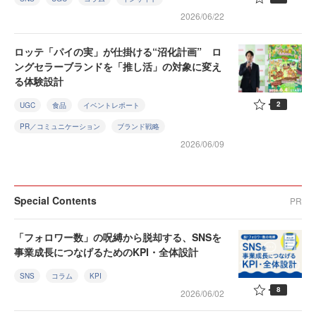
2026/06/22
ロッテ「パイの実」が仕掛ける“沼化計画” ロ
ングセラーブランドを「推し活」の対象に変え
る体験設計
2
UGC
食品
イベントレポート
PR／コミュニケーション
ブランド戦略
2026/06/09
Special Contents
PR
「フォロワー数」の呪縛から脱却する、SNSを
事業成長につなげるためのKPI・全体設計
SNS
コラム
KPI
8
2026/06/02