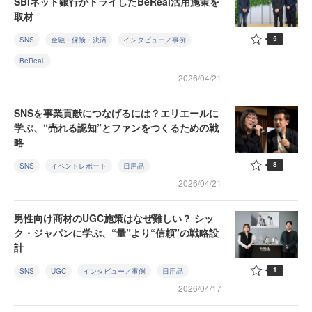
SBIネット銀行がトライしたBeReal活用施策を
取材
5
SNS
金融・保険・決済
インタビュー／事例
BeReal.
2026/04/21
SNSを事業貢献につなげるには？エリエールに
学ぶ、“売れる認知”とファンをつくるための戦
略
8
SNS
イベントレポート
日用品
2026/04/21
男性向け商材のUGC施策はなぜ難しい？ シッ
ク・ジャパンに学ぶ、“量”より“信頼”の戦略設
計
1
SNS
UGC
インタビュー／事例
日用品
2026/04/17