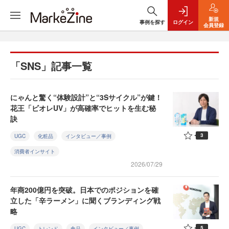
新規
事例を探す
ログイン
会員登録
「SNS」記事一覧
にゃんと驚く“体験設計”と“3Sサイクル”が鍵！
花王「ビオレUV」が高確率でヒットを生む秘
訣
3
UGC
化粧品
インタビュー／事例
消費者インサイト
2026/07/29
年商200億円を突破。日本でのポジションを確
立した「辛ラーメン」に聞くブランディング戦
略
5
UGC
トレンド
食品
インタビュー／事例