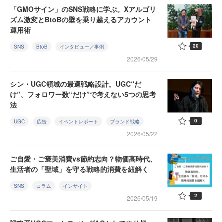
「GMOサイン」のSNS戦略に学ぶ。Xアルゴリ
ズム激変とBtoBの壁を乗り越えるアカウント
運用術
20
SNS
BtoB
インタビュー／事例
2026/05/29
シン・UGC領域の最適戦略設計。UGC“だ
け”、フォロワー数“だけ”で考えない5つの思考
法
0
UGC
広告
イベントレポート
ブランド戦略
2026/05/22
ご自愛・ご褒美消費vs節約志向？物価高時代、
生活者の「聖域」を守る戦略的消費を紐解く
SNS
コラム
インサイト
2
2026/05/19