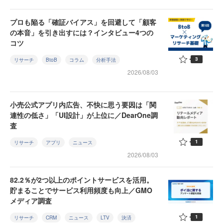
プロも陥る「確証バイアス」を回避して「顧客
の本音」を引き出すには？インタビュー4つの
コツ
3
リサーチ
BtoB
コラム
分析手法
2026/08/03
小売公式アプリ内広告、不快に思う要因は「関
連性の低さ」「UI設計」が上位に／DearOne調
査
1
リサーチ
アプリ
ニュース
2026/08/03
82.2％が2つ以上のポイントサービスを活用。
貯まることでサービス利用頻度も向上／GMO
メディア調査
1
リサーチ
CRM
ニュース
LTV
決済