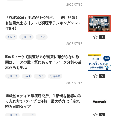
2026/07/16
「W杯2026」中継が上位独占、「豊臣兄弟！」
も注目集まる【テレビ視聴率ランキング 2026
年6月】
1
テレビ
リサーチ
コラム
2026/07/16
BtoBマーケで調査結果が施策に繋がらない原
因はデータの量・質にあらず！データ分析の基
本作法を学ぶ
0
リサーチ
BtoB
コラム
分析手法
2026/07/15
博報堂メディア環境研究所、生活者を情報の取
り入れ方で7タイプに分類 最大勢力は「空気
読み同調タイプ」
0
リサーチ
ニュース