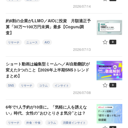
2026/07/14
約8割の企業がLLMO／AIOに投資 月額適正予
算「30万〜100万円未満」最多【Coguru調
査】
0
リサーチ
ニュース
AIO
2026/07/13
ショート動画は編集型ミームへ／AI自動翻訳が
変えた3つのこと【2026年上半期SNSトレンド
まとめ】
3
SNS
リサーチ
コラム
インサイト
2026/07/08
6年で1人予約が10倍に。「気軽に人を誘えな
い」時代、女性の“おひとりさま気分”とは？
リサーチ
外食・中食
コラム
消費者インサイト