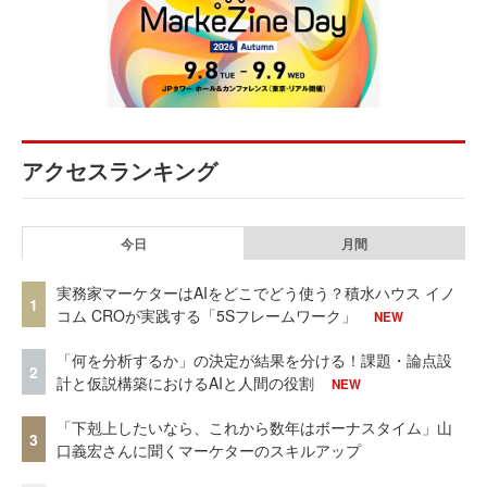
アクセスランキング
今日
月間
実務家マーケターはAIをどこでどう使う？積水ハウス イノ
1
コム CROが実践する「5Sフレームワーク」
NEW
「何を分析するか」の決定が結果を分ける！課題・論点設
2
計と仮説構築におけるAIと人間の役割
NEW
「下剋上したいなら、これから数年はボーナスタイム」山
3
口義宏さんに聞くマーケターのスキルアップ