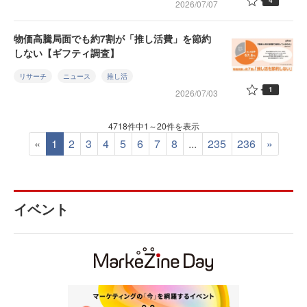
4
2026/07/07
物価高騰局面でも約7割が「推し活費」を節約
しない【ギフティ調査】
リサーチ
ニュース
推し活
1
2026/07/03
4718件中1～20件を表示
«
1
2
3
4
5
6
7
8
...
235
236
»
イベント