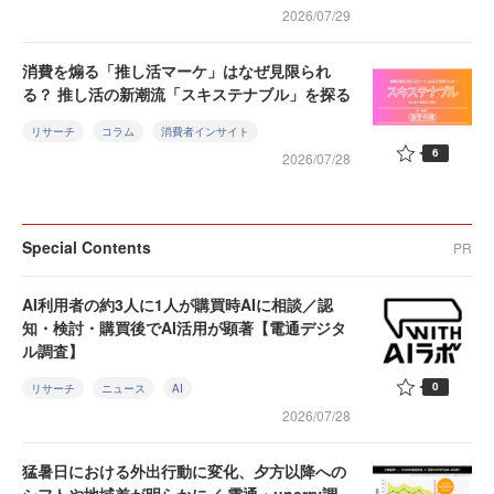
2026/07/29
消費を煽る「推し活マーケ」はなぜ見限られ
る？ 推し活の新潮流「スキステナブル」を探る
リサーチ
コラム
消費者インサイト
6
2026/07/28
Special Contents
PR
AI利用者の約3人に1人が購買時AIに相談／認
知・検討・購買後でAI活用が顕著【電通デジタ
ル調査】
0
リサーチ
ニュース
AI
2026/07/28
猛暑日における外出行動に変化、夕方以降への