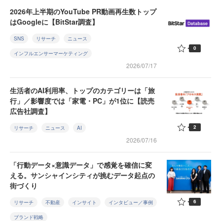
2026年上半期のYouTube PR動画再生数トップ
はGoogleに【BitStar調査】
SNS
リサーチ
ニュース
0
インフルエンサーマーケティング
2026/07/17
生活者のAI利用率、トップのカテゴリーは「旅
行」／影響度では「家電・PC」が1位に【読売
広告社調査】
2
リサーチ
ニュース
AI
2026/07/16
「行動データ×意識データ」で感覚を確信に変
える。サンシャインシティが挑むデータ起点の
街づくり
6
リサーチ
不動産
インサイト
インタビュー／事例
ブランド戦略