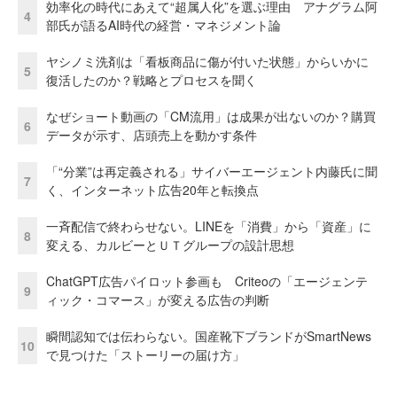
効率化の時代にあえて“超属人化”を選ぶ理由 アナグラム阿
4
部氏が語るAI時代の経営・マネジメント論
ヤシノミ洗剤は「看板商品に傷が付いた状態」からいかに
5
復活したのか？戦略とプロセスを聞く
なぜショート動画の「CM流用」は成果が出ないのか？購買
6
データが示す、店頭売上を動かす条件
「“分業”は再定義される」サイバーエージェント内藤氏に聞
7
く、インターネット広告20年と転換点
一斉配信で終わらせない。LINEを「消費」から「資産」に
8
変える、カルビーとＵＴグループの設計思想
ChatGPT広告パイロット参画も Criteoの「エージェンテ
9
ィック・コマース」が変える広告の判断
瞬間認知では伝わらない。国産靴下ブランドがSmartNews
10
で見つけた「ストーリーの届け方」