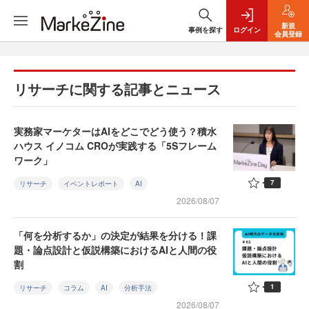
新規
事例を探す
ログイン
会員登録
リサーチに関する記事とニュース
実務家マーケターはAIをどこでどう使う？積水
ハウス イノコム CROが実践する「5Sフレーム
ワーク」
7
リサーチ
イベントレポート
AI
2026/08/07
「何を分析するか」の決定が結果を分ける！課
題・論点設計と仮説構築におけるAIと人間の役
割
1
リサーチ
コラム
AI
分析手法
2026/08/07