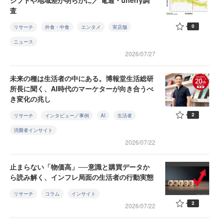
シフトや地域差が明らかに／ 電通・unerry調
査
0
リサーチ
外食・中食
エンタメ
実店舗
ニュース
2026/07/27
未来の種は生活者の中にある。博報堂生活総研
所長に聞く、AI時代のマーケターが向き合うべ
き変化の兆し
2
リサーチ
インタビュー／事例
AI
生活者
消費者インサイト
2026/07/22
止まらない「物価高」──意識と購買データか
ら読み解く、インフレ局面の生活者の行動実態
リサーチ
コラム
インサイト
2
2026/07/22