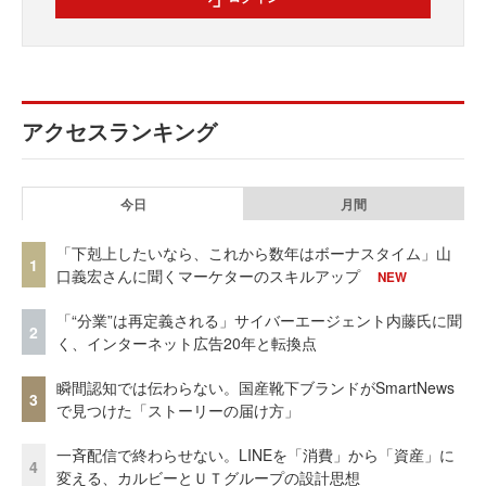
アクセスランキング
今日
月間
「下剋上したいなら、これから数年はボーナスタイム」山
1
口義宏さんに聞くマーケターのスキルアップ
NEW
「“分業”は再定義される」サイバーエージェント内藤氏に聞
2
く、インターネット広告20年と転換点
瞬間認知では伝わらない。国産靴下ブランドがSmartNews
3
で見つけた「ストーリーの届け方」
一斉配信で終わらせない。LINEを「消費」から「資産」に
4
変える、カルビーとＵＴグループの設計思想