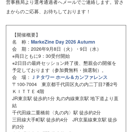
営事務局より選考通過者へメールでご連絡します。皆さ
まからのご応募、お待ちしております！
【開催概要】
名 称：
MarkeZine Day 2026 Autumn
会 期：2026年9月8日（火）・9日（水）
※両日ともに9：30受付開始
※2日目の最終セッション終了後、懇親会の開催を
予定しております（参加費無料・抽選制）。
会 場：
ＪＰタワー ホール＆カンファレンス
〒100-7004 東京都千代田区丸の内二丁目7番2号
ＫＩＴＴＥ 4階
JR東京駅 徒歩約1分 丸の内線東京駅 地下道より直
結
千代田線二重橋前〈丸の内〉駅 徒歩約2分
三田線大手町駅 徒歩約4分 JR京葉線東京駅 徒歩
約3分