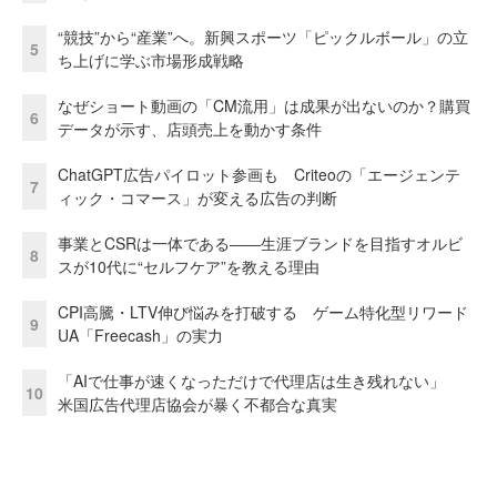
“競技”から“産業”へ。新興スポーツ「ピックルボール」の立
5
ち上げに学ぶ市場形成戦略
なぜショート動画の「CM流用」は成果が出ないのか？購買
6
データが示す、店頭売上を動かす条件
ChatGPT広告パイロット参画も Criteoの「エージェンテ
7
ィック・コマース」が変える広告の判断
事業とCSRは一体である――生涯ブランドを目指すオルビ
8
スが10代に“セルフケア”を教える理由
CPI高騰・LTV伸び悩みを打破する ゲーム特化型リワード
9
UA「Freecash」の実力
「AIで仕事が速くなっただけで代理店は生き残れない」
10
米国広告代理店協会が暴く不都合な真実