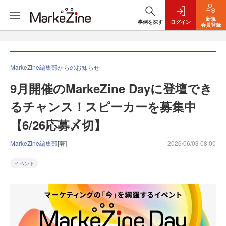
新規
事例を探す
ログイン
会員登録
MarkeZine編集部からのお知らせ
9月開催のMarkeZine Dayに登壇でき
るチャンス！スピーカーを募集中
【6/26応募〆切】
MarkeZine編集部
[著]
2026/06/03 08:00
イベント