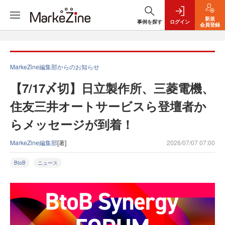
新規
事例を探す
ログイン
会員登録
MarkeZine編集部からのお知らせ
【7/17〆切】日立製作所、三菱電機、
住友三井オートサービスら登壇者か
らメッセージが到着！
MarkeZine編集部
[著]
2026/07/07 07:00
BtoB
ニュース