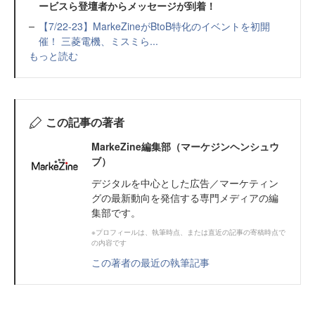
ービスら登壇者からメッセージが到着！
【7/22-23】MarkeZineがBtoB特化のイベントを初開
催！ 三菱電機、ミスミら...
もっと読む
この記事の著者
MarkeZine編集部（マーケジンヘンシュウ
ブ）
デジタルを中心とした広告／マーケティン
グの最新動向を発信する専門メディアの編
集部です。
※プロフィールは、執筆時点、または直近の記事の寄稿時点で
の内容です
この著者の最近の執筆記事