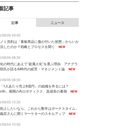
着記事
記事
ニュース
/08/06 09:00
ノミ洗剤は「看板商品に傷が付いた状態」からいか
活したのか？戦略とプロセスを聞く
NEW
/08/06 08:30
化の時代にあえて“超属人化”を選ぶ理由 アナグラ
部氏が語るAI時代の経営・マネジメント論
NEW
/08/06 08:00
で「1人あたり売上8億円」の組織を作るには？
unth」展開のAiロボティクス、急成長の裏側
NEW
/08/05 10:30
剋上したいなら、これから数年はボーナスタイム」
義宏さんに聞くマーケターのスキルアップ
NEW
/08/04 10:00