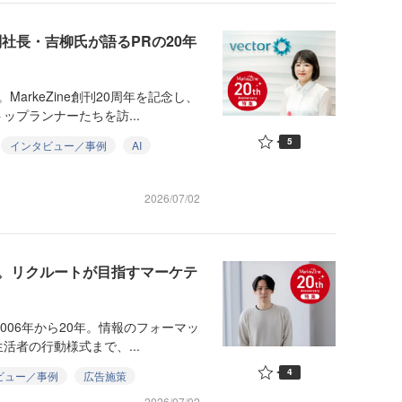
社長・吉柳氏が語るPRの20年
arkeZine創刊20周年を記念し、
プランナーたちを訪...
5
インタビュー／事例
AI
2026/07/02
。リクルートが目指すマーケテ
2006年から20年。情報のフォーマッ
者の行動様式まで、...
4
ビュー／事例
広告施策
2026/07/02