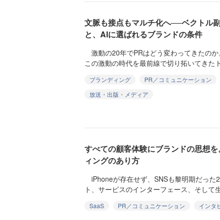
文脈も接点もマルチ化へ──ベクトル副
と、AIに選ばれるブランドの条件
激動の20年でPRはどう変わってきたのか。M
この激動の時代を最前線で切り拓いてきたトッ
ブランディング
PR／コミュニケーション
放送・出版・メディア
すべての顧客体験にブランドの思想を
ィングのあり方
iPhoneが存在せず、SNSも黎明期だった
ト、サービスのインターフェース、そして生活
SaaS
PR／コミュニケーション
インタ