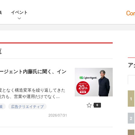
集
イベント
覧
ア
エージェント内藤氏に聞く、イン
幾度となく構造変革を繰り返してきた
力も、営業や運用だけでなく...
1
6
策
広告クリエイティブ
2026/07/31
2