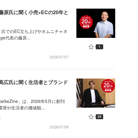
藤原氏に聞く小売×ECの20年と
コメ兵でのEC立ち上げやオムニチャネ
e代表の藤原...
1
2026/07/07
高広氏に聞く生活者とブランド
eZine」は、2026年5月に創刊
境や生活者の価値観...
25
2026/07/06