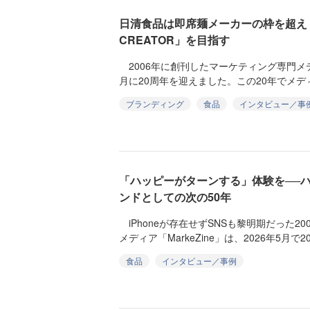
日清食品は即席麺メーカーの枠を超え「F
CREATOR」を目指す
2006年に創刊したマーケティング専門メディア
月に20周年を迎えました。この20年でメディ
ブランディング
食品
インタビュー／事
「ハッピーがターンする」体験を──
ンドとしての次の50年
iPhoneが存在せずSNSも黎明期だった2
メディア「MarkeZine」は、2026年5月で20
食品
インタビュー／事例