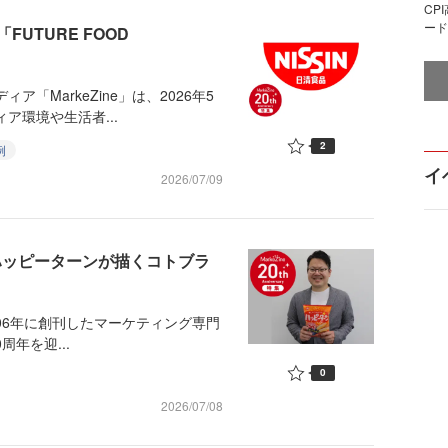
CP
ード
UTURE FOOD
「MarkeZine」は、2026年5
ア環境や生活者...
2
例
イ
2026/07/09
ハッピーターンが描くコトブラ
006年に創刊したマーケティング専門
周年を迎...
0
2026/07/08