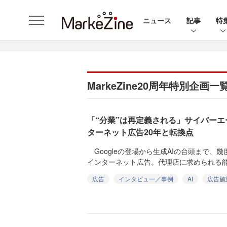
ニュース
記事
特
MarkeZine20周年特別企画一
「“分業”は再定義される」サイバー
ターネット広告20年と転換点
Googleの登場から生成AIの台頭まで、
インターネット広告。代理店に求められる能
広告
インタビュー／事例
AI
広告施