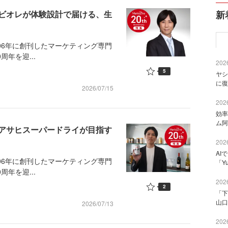
ビオレが体験設計で届ける、生
新
006年に創刊したマーケティング専門
周年を迎...
2026
5
ヤシ
に復
2026/07/15
2026
効率
ム阿
。アサヒスーパードライが目指す
2026
AI
006年に創刊したマーケティング専門
「Y
周年を迎...
2026
2
「下
山口
2026/07/13
2026