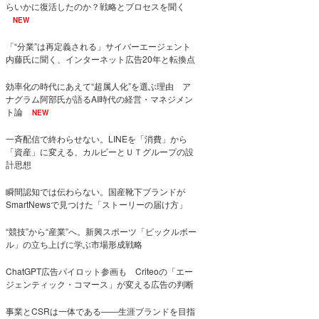
らいかに復活したのか？戦略とプロセスを聞く
NEW
「“分業”は再定義される」サイバーエージェント
内藤氏に聞く、インターネット広告20年と転換点
効率化の時代にあえて“超属人化”を選ぶ理由 ア
ナグラム阿部氏が語るAI時代の経営・マネジメン
ト論
NEW
一斉配信で終わらせない。LINEを「消費」から
「資産」に変える、カルビーとＵＴグループの設
計思想
瞬間認知では伝わらない。国産靴下ブランドが
SmartNewsで見つけた「ストーリーの届け方」
“競技”から“産業”へ。新興スポーツ「ピックルボー
ル」の立ち上げに学ぶ市場形成戦略
ChatGPT広告パイロット参画も Criteoの「エー
ジェンティック・コマース」が変える広告の判断
事業とCSRは一体である――生涯ブランドを目指