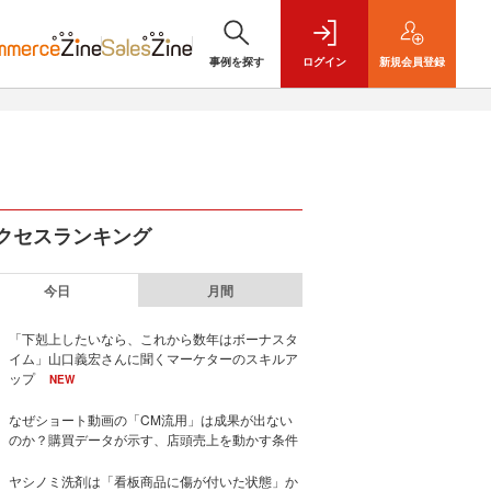
事例を探す
ログイン
新規
会員登録
クセスランキング
今日
月間
「下剋上したいなら、これから数年はボーナスタ
イム」山口義宏さんに聞くマーケターのスキルア
ップ
NEW
なぜショート動画の「CM流用」は成果が出ない
のか？購買データが示す、店頭売上を動かす条件
ヤシノミ洗剤は「看板商品に傷が付いた状態」か