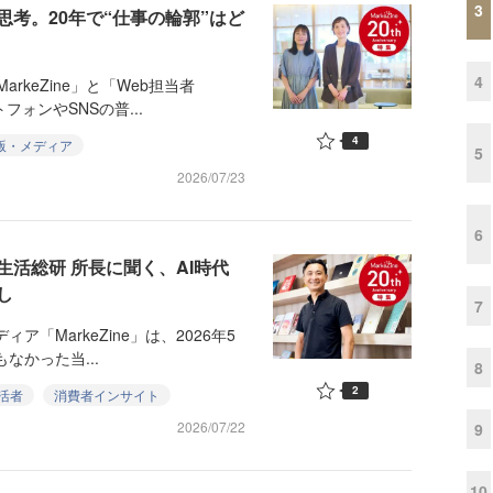
3
考。20年で“仕事の輪郭”はど
4
rkeZine」と「Web担当者
フォンやSNSの普...
4
版・メディア
5
2026/07/23
6
活総研 所長に聞く、AI時代
し
7
「MarkeZine」は、2026年5
なかった当...
8
2
活者
消費者インサイト
2026/07/22
9
10