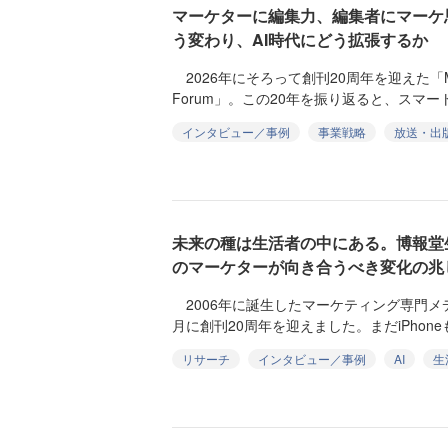
マーケターに編集力、編集者にマーケ思
う変わり、AI時代にどう拡張するか
2026年にそろって創刊20周年を迎えた「Ma
Forum」。この20年を振り返ると、スマート
インタビュー／事例
事業戦略
放送・出
未来の種は生活者の中にある。博報堂生
のマーケターが向き合うべき変化の兆
2006年に誕生したマーケティング専門メディア
月に創刊20周年を迎えました。まだiPhoneも
リサーチ
インタビュー／事例
AI
生