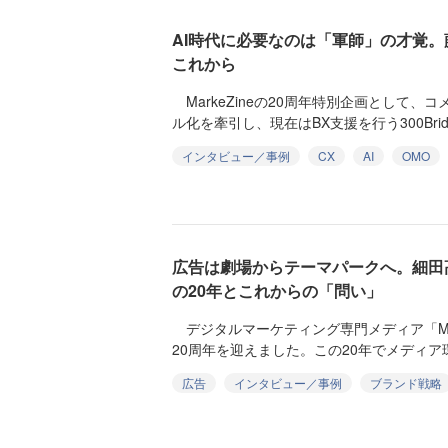
AI時代に必要なのは「軍師」の才覚。
これから
MarkeZineの20周年特別企画として、
ル化を牽引し、現在はBX支援を行う300Bridg
インタビュー／事例
CX
AI
OMO
広告は劇場からテーマパークへ。細田
の20年とこれからの「問い」
デジタルマーケティング専門メディア「Mark
20周年を迎えました。この20年でメディア環
広告
インタビュー／事例
ブランド戦略