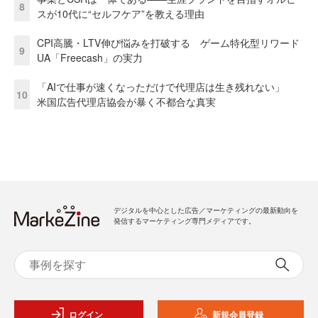
8
スが10代に“セルフケア”を教える理由
CPI高騰・LTV伸び悩みを打破する ゲーム特化型リワード
9
UA「Freecash」の実力
「AIで仕事が速くなっただけで代理店は生き残れない」
10
米国広告代理店協会が暴く不都合な真実
デジタルを中心とした広告／マーケティングの最新動向を
発信するマーケティング専門メディアです。
ログイン
新規会員登録