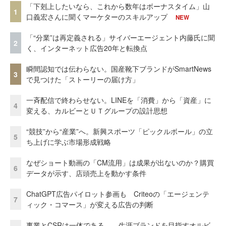
「下剋上したいなら、これから数年はボーナスタイム」山
1
口義宏さんに聞くマーケターのスキルアップ
NEW
「“分業”は再定義される」サイバーエージェント内藤氏に聞
2
く、インターネット広告20年と転換点
瞬間認知では伝わらない。国産靴下ブランドがSmartNews
3
で見つけた「ストーリーの届け方」
一斉配信で終わらせない。LINEを「消費」から「資産」に
4
変える、カルビーとＵＴグループの設計思想
“競技”から“産業”へ。新興スポーツ「ピックルボール」の立
5
ち上げに学ぶ市場形成戦略
なぜショート動画の「CM流用」は成果が出ないのか？購買
6
データが示す、店頭売上を動かす条件
ChatGPT広告パイロット参画も Criteoの「エージェンテ
7
ィック・コマース」が変える広告の判断
事業とCSRは一体である――生涯ブランドを目指すオルビ