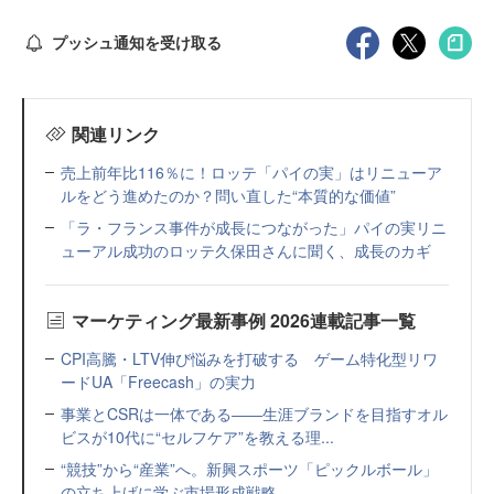
プッシュ通知を受け取る
関連リンク
売上前年比116％に！ロッテ「パイの実」はリニューア
ルをどう進めたのか？問い直した“本質的な価値”
「ラ・フランス事件が成長につながった」パイの実リニ
ューアル成功のロッテ久保田さんに聞く、成長のカギ
マーケティング最新事例 2026連載記事一覧
CPI高騰・LTV伸び悩みを打破する ゲーム特化型リワ
ードUA「Freecash」の実力
事業とCSRは一体である――生涯ブランドを目指すオル
ビスが10代に“セルフケア”を教える理...
“競技”から“産業”へ。新興スポーツ「ピックルボール」
の立ち上げに学ぶ市場形成戦略