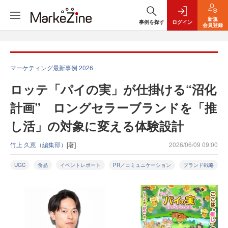
新規
事例を探す
ログイン
会員登録
マーケティング最新事例 2026
ロッテ「パイの実」が仕掛ける“沼化
計画” ロングセラーブランドを「推
し活」の対象に変える体験設計
竹上 久恵（編集部）
[著]
2026/06/09 09:00
UGC
食品
イベントレポート
PR／コミュニケーション
ブランド戦略