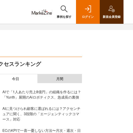
事例を探す
ログイン
新規
会員登録
クセスランキング
今日
月間
AIで「1人あたり売上8億円」の組織を作るには？
「Yunth」展開のAiロボティクス、急成長の裏側
AIに見つけられ顧客に選ばれるには？アクセンチ
ュアに聞く、3段階の「エージェンティックコマ
ース」対応
ECのKPIで一喜一憂しない方法〜月次・週次・日