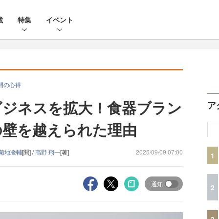
載
特集
イベント
展開の心得
Cでビジネスを拡大！食器ブラン
ア
Cの壁を越えられた理由
 菊地凌輔
[聞] /
高野 翔一
[著]
2025/09/09 07:00
1
通知
2
3