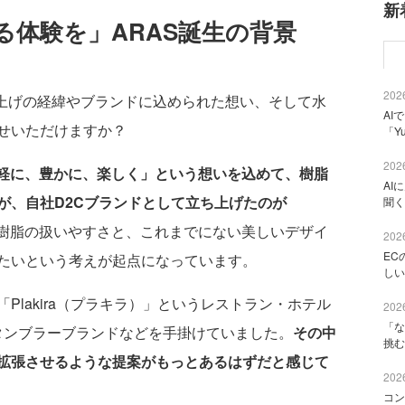
新
る体験を」ARAS誕生の背景
2026
上げの経緯やブランドに込められた想い、そして水
AI
せいただけますか？
「Y
2026
軽に、豊かに、楽しく」という想いを込めて、樹脂
AI
が、自社D2Cブランドとして立ち上げたのが
聞く
樹脂の扱いやすさと、これまでにない美しいデザイ
2026
EC
たいという考えが起点になっています。
しい
lakira（プラキラ）」というレストラン・ホテル
2026
「な
たタンブラーブランドなどを手掛けていました。
その中
挑む
拡張させるような提案がもっとあるはずだと感じて
2026
コン