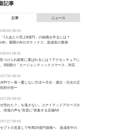
着記事
記事
ニュース
/08/06 08:00
で「1人あたり売上8億円」の組織を作るには？
unth」展開のAiロボティクス、急成長の裏側
/08/04 08:30
に見つけられ顧客に選ばれるには？アクセンチュアに
、3段階の「エージェンティックコマース」対応
/07/30 08:30
のKPIで一喜一憂しない方法〜月次・週次・日次の正
役割分担〜
/07/28 09:00
ぜ売れた？」を逃さない。ユナイテッドアローズが
、現場の声を“良質に”収集する店舗AX
/07/27 09:00
セプトの見直しで年商20億円規模へ 急成長中の