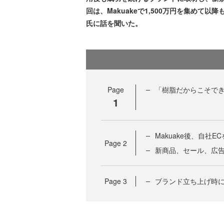
回は、Makuakeで1,500万円を集めて
氏に話を聞いた。
Page
「樹脂だからこそでき
1
Makuake後、自社
Page
2
新商品、セール、広
Page
3
ブランド立ち上げ時