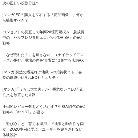
次の正しい役割分担〜
[マンガ]ECの購入を左右する「商品画像」、何か
ら撮影すべき？
コンセプトの見直しで年商20億円規模へ 急成長
中の「セルフレジ専用エコバッグORIBA」のEC
戦略
「なぜ売れた？」を逃さない。ユナイテッドアロ
ーズが挑む、現場の声を“良質に”収集する店舗AX
[マンガ]突然の爆売れは地獄への招待状？トド会
長の勘違いに学ぶECセキュリティ
[マンガ]「うちは大丈夫」が一番危ない？EC不正
注文を放置した末路
圧倒的レビュー数をどう活かす？生成AI時代のEC
戦略を「and ST」が語る
「遊び心」と「育てる運用」で成果と独自性を両
立！ZOZO事例に学ぶ、ユーザーを飽きさせない
体験設計