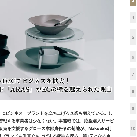
4
5
6
7
8
9
にビジネス・ブランドを立ち上げる企業も増えている。し
に苦戦する事業者は少なくない。本連載では、応援購入サービ
10
般販売を支援するグロース本部責任者の菊地が、Makuake利
規ブランドを垂直立ち上げする秘訣を探る。第1回となる今