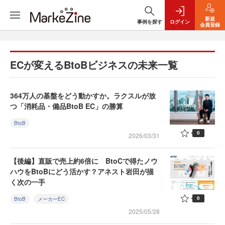
新規
事例を探す
ログイン
会員登録
ECが変えるBtoBビジネスの未来一覧
364万人の基盤をどう動かすか。ラクスルが放
つ「消耗品・備品BtoB EC」の勝算
BtoB
0
2026/03/31
【後編】直販で売上約6倍に BtoCで得たノウ
ハウをBtoBにどう活かす？アネスト岩田が描
く次の一手
0
BtoB
メーカーEC
2025/05/28