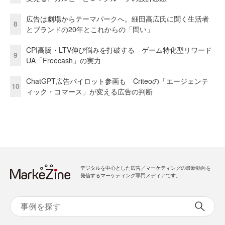
広告は劇場からテーマパークへ。細田高広氏に聞く生活者
8
とブランドの20年とこれからの「問い」
CPI高騰・LTV伸び悩みを打破する ゲーム特化型リワード
9
UA「Freecash」の実力
ChatGPT広告パイロット参画も Criteoの「エージェンテ
10
ィック・コマース」が変える広告の判断
デジタルを中心とした広告／マーケティングの最新動向を
発信するマーケティング専門メディアです。