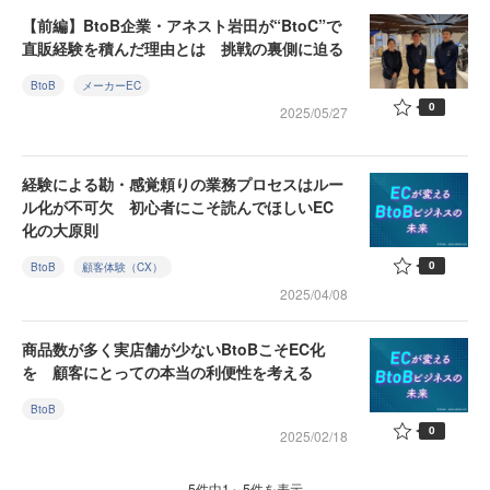
【前編】BtoB企業・アネスト岩田が“BtoC”で
直販経験を積んだ理由とは 挑戦の裏側に迫る
BtoB
メーカーEC
0
2025/05/27
経験による勘・感覚頼りの業務プロセスはルー
ル化が不可欠 初心者にこそ読んでほしいEC
化の大原則
0
BtoB
顧客体験（CX）
2025/04/08
商品数が多く実店舗が少ないBtoBこそEC化
を 顧客にとっての本当の利便性を考える
BtoB
0
2025/02/18
5件中1～5件を表示