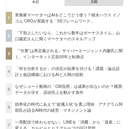
今日
月間
実務家マーケターはAIをどこでどう使う？積水ハウス イノ
1
コム CROが実践する「5Sフレームワーク」
「下剋上したいなら、これから数年はボーナスタイム」山
2
口義宏さんに聞くマーケターのスキルアップ
「“分業”は再定義される」サイバーエージェント内藤氏に聞
3
く、インターネット広告20年と転換点
「何を分析するか」の決定が結果を分ける！課題・論点設
4
計と仮説構築におけるAIと人間の役割
なぜショート動画の「CM流用」は成果が出ないのか？購買
5
データが示す、店頭売上を動かす条件
効率化の時代にあえて“超属人化”を選ぶ理由 アナグラム阿
6
部氏が語るAI時代の経営・マネジメント論
一斉配信で終わらせない。LINEを「消費」から「資産」に
7
変える、カルビーとＵＴグループの設計思想