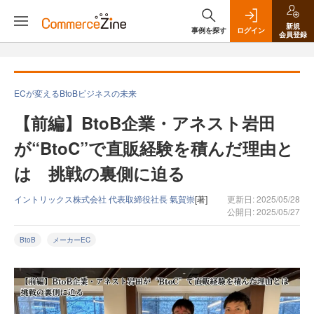
新規
事例を探す
ログイン
会員登録
ECが変えるBtoBビジネスの未来
【前編】BtoB企業・アネスト岩田
が“BtoC”で直販経験を積んだ理由と
は 挑戦の裏側に迫る
イントリックス株式会社 代表取締役社長 氣賀崇
[著]
更新日: 2025/05/28
公開日: 2025/05/27
BtoB
メーカーEC