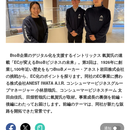
BtoB企業のデジタル化を支援するイントリックス 氣賀氏の連
載「ECが変えるBtoBビジネスの未来」。第3回は、1926年に創
業し100年近い歴史をもつBtoBメーカー・アネスト岩田株式会社
の挑戦から、EC化のポイントを探ります。同社のEC事業に携わ
る株式会社ANEST IWATA A.I.R. コンシューマービジネスグルー
プマネージャー 小林朋哉氏、コンシューマービジネスチーム 太
田由佳氏、田畑哲哉氏に氣賀氏が取材。事業成長の裏側を前編・
後編にわたってお届けします。前編のテーマは、同社が新たな販
路を開拓できた背景です。
通知