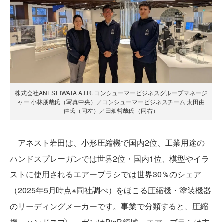
株式会社ANEST IWATA A.I.R. コンシューマービジネスグループマネージ
ャー 小林朋哉氏（写真中央）／コンシューマービジネスチーム 太田由
佳氏（同左）／田畑哲哉氏（同右）
アネスト岩田は、小形圧縮機で国内2位、工業用途の
ハンドスプレーガンでは世界2位・国内1位、模型やイラ
ストに使用されるエアーブラシでは世界30％のシェア
（2025年5月時点※同社調べ）をほこる圧縮機・塗装機器
のリーディングメーカーです。事業で分類すると、圧縮
機・ハンドスプレーガンはBtoB領域、エアーブラシは主