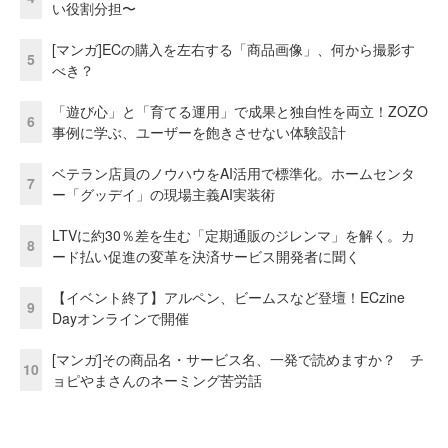
い役割分担〜
[マンガ]ECの購入を左右する「商品画像」、何から撮影す
5
べき？
「遊び心」と「育てる運用」で成果と独自性を両立！ZOZO
6
事例に学ぶ、ユーザーを飽きさせない体験設計
ベテラン店員のノウハウをAI活用で標準化。ホームセンタ
7
ー「グッデイ」の現場主義AI実装術
LTVに約30％差を生む「定期通販のジレンマ」を解く。カ
8
ード払い促進の変革を決済サービス開発者に聞く
【イベント終了】アルペン、ビームスなど登壇！ECzine
9
Dayオンラインで開催
[マンガ]その商品名・サービス名、一発で読めますか？ チ
10
ョピやまさんのネーミング苦労話