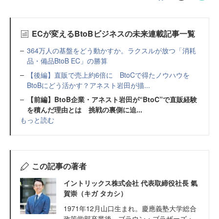
ECが変えるBtoBビジネスの未来連載記事一覧
364万人の基盤をどう動かすか。ラクスルが放つ「消耗
品・備品BtoB EC」の勝算
【後編】直販で売上約6倍に BtoCで得たノウハウを
BtoBにどう活かす？アネスト岩田が描...
【前編】BtoB企業・アネスト岩田が“BtoC”で直販経験
を積んだ理由とは 挑戦の裏側に迫...
もっと読む
この記事の著者
イントリックス株式会社 代表取締役社長 氣
賀崇（キガ タカシ）
1971年12月山口生まれ。慶應義塾大学総合
政策学部卒業後、ブラウン・ブラザーズ・