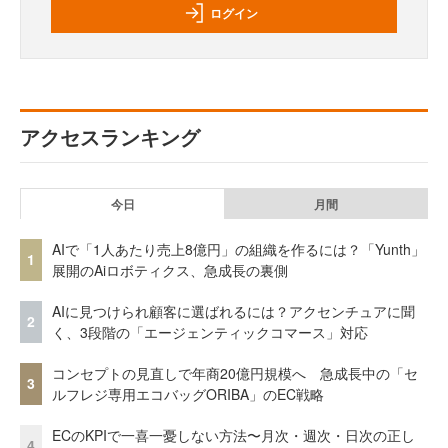
ログイン
アクセスランキング
今日
月間
AIで「1人あたり売上8億円」の組織を作るには？「Yunth」
1
展開のAiロボティクス、急成長の裏側
AIに見つけられ顧客に選ばれるには？アクセンチュアに聞
2
く、3段階の「エージェンティックコマース」対応
コンセプトの見直しで年商20億円規模へ 急成長中の「セ
3
ルフレジ専用エコバッグORIBA」のEC戦略
ECのKPIで一喜一憂しない方法〜月次・週次・日次の正し
4