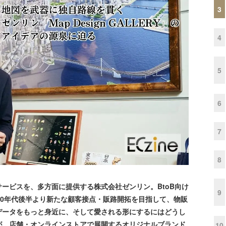
3
4
5
6
7
8
ービスを、多方面に提供する株式会社ゼンリン。BtoB向け
9
10年代後半より新たな顧客接点・販路開拓を目指して、物販
データをもっと身近に、そして愛される形にするにはどうし
が、店舗・オンラインストアで展開するオリジナルブランド
10