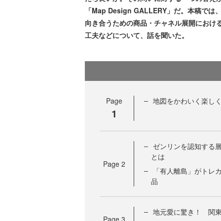
「Map Design GALLERY」だ。
向き合うための商品・チャネル展開におけ
工夫などについて、話を聞いた。
Page
地図をかわいく楽し
1
ゼンリンを認知する
とは
Page
2
「有人離島」がトレ
品
地元愛に驚き！ 関
Page
3