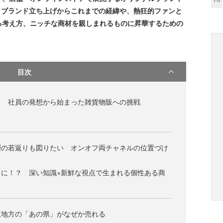
本稿では、ブランド立ち上げからこれまでの経緯や、熱狂的ファンと
る考え方、ニッチな商材を親しまれるものに昇華するための
目次
く 社員の発想から始まった雑貨物販への挑戦
層の若返りも図りたい オンオフ両チャネルの位置づけ
カに！？ 深い知識×新鮮な視点で生まれる個性ある商
東地方の「あの県」がなぜか売れる