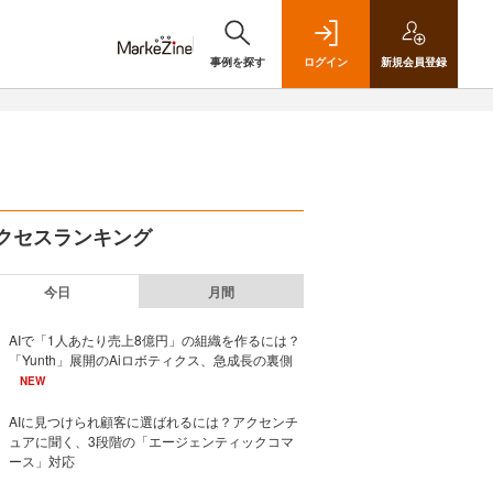
事例を探す
ログイン
新規
会員登録
クセスランキング
今日
月間
AIで「1人あたり売上8億円」の組織を作るには？
「Yunth」展開のAiロボティクス、急成長の裏側
NEW
AIに見つけられ顧客に選ばれるには？アクセンチ
ュアに聞く、3段階の「エージェンティックコマ
ース」対応