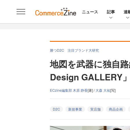
ニュース
記事
連
勝つD2C 注目ブランド大研究
地図を武器に独自路
Design GALL
ECzine編集部 木原 静香
[著] /
大森 大祐
[写]
D2C
新規事業
実店舗
商品企画