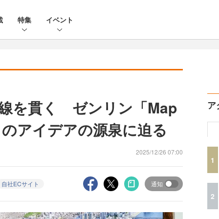
載
特集
イベント
線を貫く ゼンリン「Map
ア
ERY」のアイデアの源泉に迫る
2025/12/26 07:00
1
自社ECサイト
通知
2