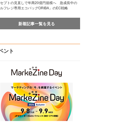
セプトの見直しで年商20億円規模へ 急成長中の
ルフレジ専用エコバッグORIBA」のEC戦略
新着記事一覧を見る
ベント