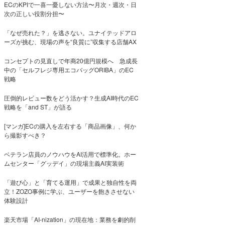
ECのKPIで一喜一憂しない方法〜月次・週次・日
次の正しい役割分担〜
「なぜ売れた？」を逃さない。ユナイテッドアロ
ーズが挑む、現場の声を“良質に”収集する店舗AX
コンセプトの見直しで年商20億円規模へ 急成長
中の「セルフレジ専用エコバッグORIBA」のEC
戦略
圧倒的レビュー数をどう活かす？生成AI時代のEC
戦略を「and ST」が語る
[マンガ]ECの購入を左右する「商品画像」、何か
ら撮影すべき？
ベテラン店員のノウハウをAI活用で標準化。ホー
ムセンター「グッデイ」の現場主義AI実装術
「遊び心」と「育てる運用」で成果と独自性を両
立！ZOZO事例に学ぶ、ユーザーを飽きさせない
体験設計
楽天市場「AI-nization」の現在地：業務を劇的削