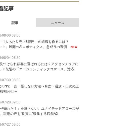
着記事
記事
ニュース
/08/06 08:00
で「1人あたり売上8億円」の組織を作るには？
unth」展開のAiロボティクス、急成長の裏側
NEW
/08/04 08:30
に見つけられ顧客に選ばれるには？アクセンチュアに
、3段階の「エージェンティックコマース」対応
/07/30 08:30
のKPIで一喜一憂しない方法〜月次・週次・日次の正
役割分担〜
/07/28 09:00
ぜ売れた？」を逃さない。ユナイテッドアローズが
、現場の声を“良質に”収集する店舗AX
/07/27 09:00