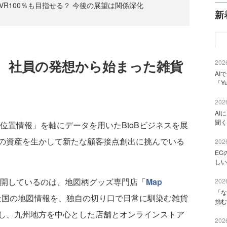
VR100％も目指せる？ 今後の展望は関係深化
新
 社員の発想から始まった雑貨
2026
AI
「Y
2026
AI
聞く
位置情報」を軸にデータを用いたBtoBビジネスを展
の資産を生かして新たな顧客接点創出に挑んでいる
2026
EC
しい
展開しているのは、地図柄グッズ専門店「
Map
2026
「な
全国の地図情報を、独自の切り口で日常に馴染む雑貨
挑む
し、九州地方を中心とした店舗とオンラインストア
2026