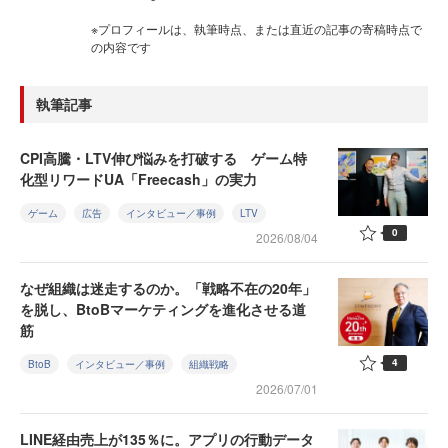
※プロフィールは、執筆時点、または直近の記事の寄稿時点で
の内容です
執筆記事
CPI高騰・LTV伸び悩みを打破する ゲーム特
化型リワードUA「Freecash」の実力
ゲーム
広告
インタビュー／事例
LTV
0
2026/08/04
なぜ組織は迷走するのか。「戦略不在の20年」
を脱し、BtoBマーケティングを進化させる道
筋
4
BtoB
インタビュー／事例
組織戦略
2026/07/01
LINE経由売上が135％に。アプリの行動データ