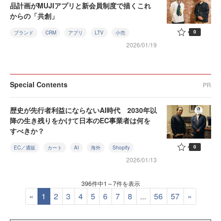
品計画がMUJIアプリと新会員制度で描くこれ
からの「共創」
0
ブランド
CRM
アプリ
LTV
小売
2026/01/19
Special Contents
PR
歴史が先行者利益にならないAI時代 2030年以
降の生き残りをかけて日本のEC事業者は何を
すべきか？
0
EC／通販
カート
AI
海外
Shopify
2026/01/13
396件中1～7件を表示
«
1
2
3
4
5
6
7
8
...
56
57
»