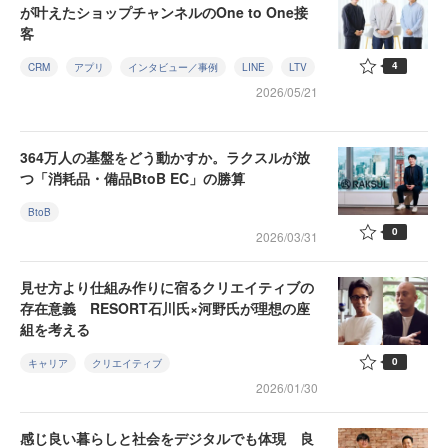
が叶えたショップチャンネルのOne to One接
客
4
CRM
アプリ
インタビュー／事例
LINE
LTV
2026/05/21
364万人の基盤をどう動かすか。ラクスルが放
つ「消耗品・備品BtoB EC」の勝算
BtoB
0
2026/03/31
見せ方より仕組み作りに宿るクリエイティブの
存在意義 RESORT石川氏×河野氏が理想の座
組を考える
0
キャリア
クリエイティブ
2026/01/30
感じ良い暮らしと社会をデジタルでも体現 良