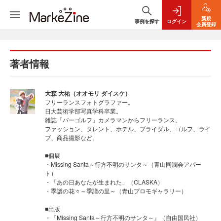
新規
事例を探す
ログイン
会員登録
著者情報
大森 大祐（オオモリ ダイスケ）
フリーランスフォトグラファー。
日大芸術学部写真学科卒業。
雑誌「パーゴルフ」カメラマンからフリーランス。
ファッション、タレント、ホテル、ブライダル、ゴルフ、ライ
ブ、商品撮影など。
■個展
・Missing Santa～行方不明のサンタ～（青山同潤会アパー
ト）
・「あの日あなたが生まれた」（CLASKA）
・季譜の花々～季譜の里～（青山プロモギャラリー）
■出版
・『Missing Santa～行方不明のサンタ～』（自由国民社）