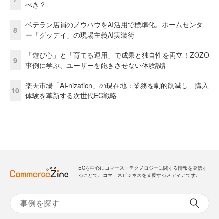
べき？
ベテラン店員のノウハウをAI活用で標準化。ホームセンタ
8
ー「グッデイ」の現場主義AI実装術
「遊び心」と「育てる運用」で成果と独自性を両立！ZOZO
9
事例に学ぶ、ユーザーを飽きさせない体験設計
楽天市場「AI-nization」の現在地：業務を劇的削減し、購入
10
体験を革新する次世代EC戦略
ECを中心にコマース・テクノロジーに関する情報を発信す
ることで、コマースビジネスを支援するメディアです。