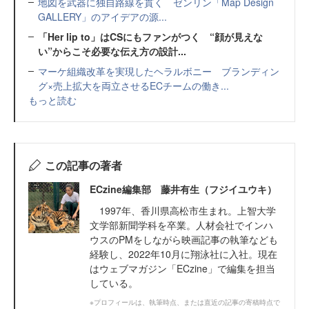
地図を武器に独自路線を貫く ゼンリン「Map Design
GALLERY」のアイデアの源...
「Her lip to」はCSにもファンがつく “顔が見えな
い”からこそ必要な伝え方の設計...
マーケ組織改革を実現したヘラルボニー ブランディン
グ×売上拡大を両立させるECチームの働き...
もっと読む
この記事の著者
ECzine編集部 藤井有生（フジイユウキ）
1997年、香川県高松市生まれ。上智大学
文学部新聞学科を卒業。人材会社でインハ
ウスのPMをしながら映画記事の執筆なども
経験し、2022年10月に翔泳社に入社。現在
はウェブマガジン「ECzine」で編集を担当
している。
※プロフィールは、執筆時点、または直近の記事の寄稿時点で