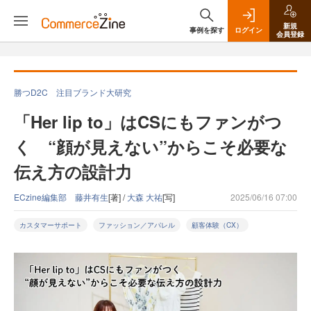
新規
事例を探す
ログイン
会員登録
勝つD2C 注目ブランド大研究
「Her lip to」はCSにもファンがつ
く “顔が見えない”からこそ必要な
伝え方の設計力
ECzine編集部 藤井有生
[著] /
大森 大祐
[写]
2025/06/16 07:00
カスタマーサポート
ファッション／アパレル
顧客体験（CX）