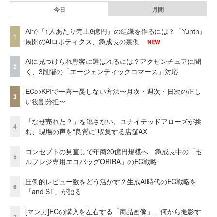
今日
月間
AIで「1人あたり売上8億円」の組織を作るには？「Yunth」
1
展開のAiロボティクス、急成長の裏側
NEW
AIに見つけられ顧客に選ばれるには？アクセンチュアに聞
2
く、3段階の「エージェンティックコマース」対応
ECのKPIで一喜一憂しない方法〜月次・週次・日次の正し
3
い役割分担〜
「なぜ売れた？」を逃さない。ユナイテッドアローズが挑
4
む、現場の声を“良質に”収集する店舗AX
コンセプトの見直しで年商20億円規模へ 急成長中の「セ
5
ルフレジ専用エコバッグORIBA」のEC戦略
圧倒的レビュー数をどう活かす？生成AI時代のEC戦略を
6
「and ST」が語る
[マンガ]ECの購入を左右する「商品画像」、何から撮影す
7