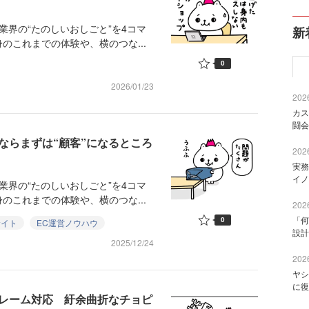
業界の“たのしいおしごと”を4コマ
新
のこれまでの体験や、横のつな...
0
2026/01/23
2026
カス
闘会
るならまずは“顧客”になるところ
2026
実務
イノ
業界の“たのしいおしごと”を4コマ
のこれまでの体験や、横のつな...
2026
「何
0
サイト
EC運営ノウハウ
設計
2025/12/24
2026
ヤシ
に復
クレーム対応 紆余曲折なチョピ