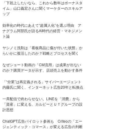
「下剋上したいなら、これから数年はボーナスタ
イム」山口義宏さんに聞くマーケターのスキルア
ップ
効率化の時代にあえて“超属人化”を選ぶ理由 ア
ナグラム阿部氏が語るAI時代の経営・マネジメン
ト論
ヤシノミ洗剤は「看板商品に傷が付いた状態」か
らいかに復活したのか？戦略とプロセスを聞く
なぜショート動画の「CM流用」は成果が出ない
のか？購買データが示す、店頭売上を動かす条件
「“分業”は再定義される」サイバーエージェント
内藤氏に聞く、インターネット広告20年と転換点
一斉配信で終わらせない。LINEを「消費」から
「資産」に変える、カルビーとＵＴグループの設
計思想
ChatGPT広告パイロット参画も Criteoの「エー
ジェンティック・コマース」が変える広告の判断