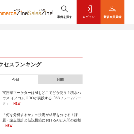
事例を探す
ログイン
新規
会員登録
クセスランキング
今日
月間
実務家マーケターはAIをどこでどう使う？積水ハ
ウス イノコム CROが実践する「5Sフレームワー
ク」
NEW
「何を分析するか」の決定が結果を分ける！課
題・論点設計と仮説構築におけるAIと人間の役割
NEW