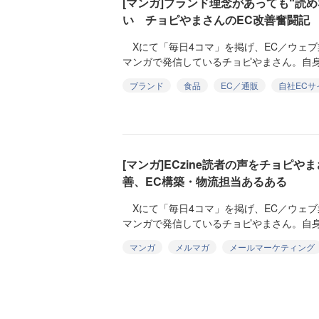
[マンガ]ブランド理念があっても“読
い チョピやまさんのEC改善奮闘記
Xにて「毎日4コマ」を掲げ、EC／ウェブ
マンガで発信しているチョピやまさん。自身
ブランド
食品
EC／通販
自社ECサ
[マンガ]ECzine読者の声をチョピ
善、EC構築・物流担当あるある
Xにて「毎日4コマ」を掲げ、EC／ウェブ
マンガで発信しているチョピやまさん。自身
マンガ
メルマガ
メールマーケティング