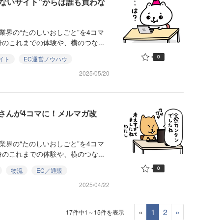
めないサイト”からは誰も買わな
業界の“たのしいおしごと”を4コマ
のこれまでの体験や、横のつな...
0
イト
EC運営ノウハウ
2025/05/20
やまさんが4コマに！メルマガ改
業界の“たのしいおしごと”を4コマ
のこれまでの体験や、横のつな...
0
物流
EC／通販
2025/04/22
«
1
2
»
17件中1～15件を表示