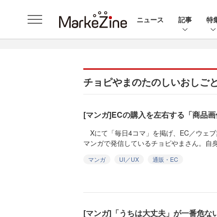
ニュース
記事
特
チョピやまのたのしいおしごと
[マンガ]ECの購入を左右する「商品
Xにて「毎日4コマ」を掲げ、EC／ウェブ
マンガで発信しているチョピやまさん。自身
マンガ
UI／UX
通販・EC
[マンガ]「うちは大丈夫」が一番危な