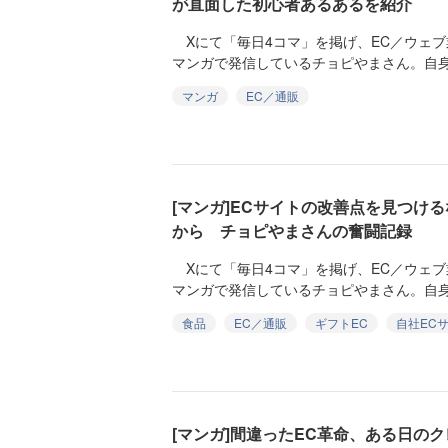
が直面した初心者あるあるを紹介
Xにて「毎日4コマ」を掲げ、EC／ウェブ
マンガで発信しているチョピやまさん。自身
マンガ
EC／通販
[マンガ]ECサイトの改善点を見つけ
から チョピやまさんの奮闘記録
Xにて「毎日4コマ」を掲げ、EC／ウェブ
マンガで発信しているチョピやまさん。自身
食品
EC／通販
ギフトEC
自社EC
[マンガ]間違ったEC革命、ある日の