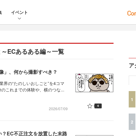
集
イベント
～ECあるある編～一覧
ア
画像」、何から撮影すべき？
業界の“たのしいおしごと”を4コマ
のこれまでの体験や、横のつな...
1
4
2026/07/09
2
い？EC不正注文を放置した末路