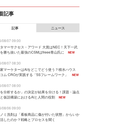
着記事
記事
ニュース
/08/07 09:00
タマーサクセス・アワード 大賞はNEC！天下一武
を勝ち抜いた最強のCSMはfreee青山氏に
NEW
/08/07 08:30
家マーケターはAIをどこでどう使う？積水ハウス
コム CROが実践する「5Sフレームワーク」
NEW
/08/07 08:00
を分析するか」の決定が結果を分ける！課題・論点
と仮説構築におけるAIと人間の役割
NEW
/08/06 09:00
ノミ洗剤は「看板商品に傷が付いた状態」からいか
活したのか？戦略とプロセスを聞く