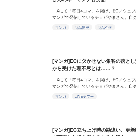
Xにて「毎日4コマ」を掲げ、EC／ウェブ
マンガで発信しているチョピやまさん。自身
マンガ
商品開発
商品企画
[マンガ]ECに欠かせない集客の落と
から受けた理不尽とは……？
Xにて「毎日4コマ」を掲げ、EC／ウェブ
マンガで発信しているチョピやまさん。自身
マンガ
LINEヤフー
[マンガ]EC立ち上げ時の勘違い、更