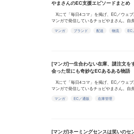
やまさんのEC支援エピソードまとめ
Xにて「毎日4コマ」を掲げ、EC／ウェブ
マンガで発信しているチョピやまさん。自身
マンガ
ブランド
配送
物流
EC
[マンガ]一生合わない在庫、謎注文を
会った世にも奇妙なECあるある物語
Xにて「毎日4コマ」を掲げ、EC／ウェブ
マンガで発信しているチョピやまさん。自身
マンガ
EC／通販
在庫管理
[マンガ]ネーミングセンスは笑いのセ